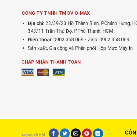
CÔNG TY TNHH TM DV Q-MAX
Địa chỉ:
23/39/23 Hồ Thành Biên, P.Chánh Hưng, 
343/11 Trần Thủ Độ, P.Phú Thạnh, HCM
Điện thoại:
0902 358 069 - Zalo: 0902 358 069
Sản xuất, Gia công và Phân phối Hộp Mực Máy In
CHẤP NHẬN THANH TOÁN
CÔNG T
Mạng xã hội