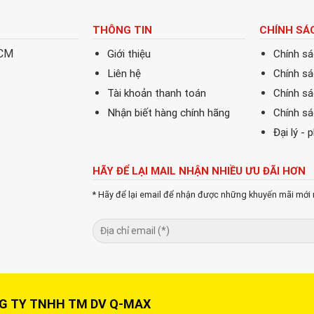
THÔNG TIN
CHÍNH SÁ
HCM
Giới thiệu
Chính s
Liên hệ
Chính s
Tài khoản thanh toán
Chính sá
Nhận biết hàng chính hãng
Chính s
Đại lý - 
HÃY ĐỂ LẠI MAIL NHẬN NHIỀU ƯU ĐÃI HƠN
* Hãy để lại email để nhận được những khuyến mãi mới 
Y TNHH TM DV Q-MAX