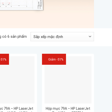
g có 6 sản phẩm
-51%
Giảm -51%
c 79A – HP LaserJet
Hộp mực 79A – HP LaserJet