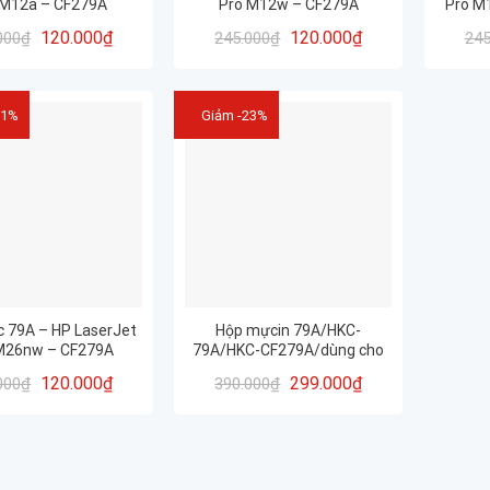
 M12a – CF279A
Pro M12w – CF279A
Pro M
M
120.000
₫
120.000
₫
000
₫
245.000
₫
245
51%
Giảm -23%
 79A – HP LaserJet
Hộp mựcin 79A/HKC-
M26nw – CF279A
79A/HKC-CF279A/dùng cho
máy in HP LaserJet Pro
120.000
₫
299.000
₫
000
₫
390.000
₫
M12A, M12W, M26a, M26nw