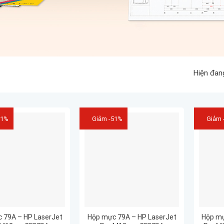
Hiện đan
51%
Giảm -51%
Giảm 
 79A – HP LaserJet
Hộp mực 79A – HP LaserJet
Hộp mự