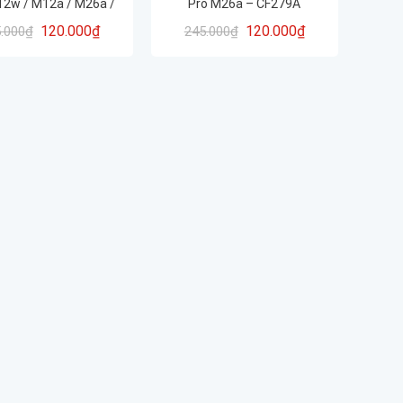
12w / M12a / M26a /
Pro M26a – CF279A
26nw – CF279A
120.000
₫
120.000
₫
.000
₫
245.000
₫