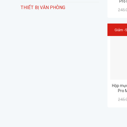
Pro
THIẾT BỊ VĂN PHÒNG
245.
Giảm -
Hộp mực
Pro 
245.