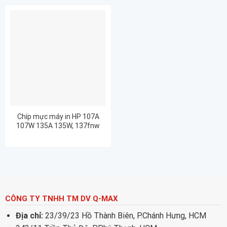
Chíp mực máy in HP 107A
107W 135A 135W, 137fnw
hàng chuẩn giá hợp lý chất
lượng, mới 100%
CÔNG TY TNHH TM DV Q-MAX
Địa chỉ:
23/39/23 Hồ Thành Biên, P.Chánh Hưng, HCM