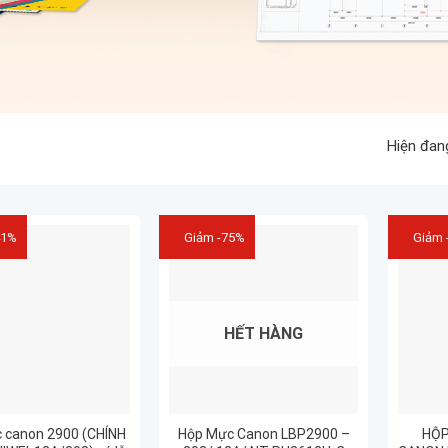
Hiện đan
41%
Giảm -75%
Giảm 
HẾT HÀNG
 canon 2900 (CHÍNH
Hộp Mực Canon LBP2900 –
HỘP