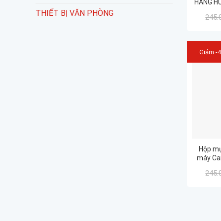
HÃNG HU
đổ mực 
THIẾT BỊ VĂN PHÒNG
245.
LƯ
Giảm -
Hộp mự
máy Ca
245.