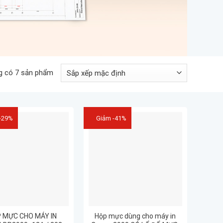
g có 7 sản phẩm
-29%
Giảm -41%
 MỰC CHO MÁY IN
Hộp mực dùng cho máy in