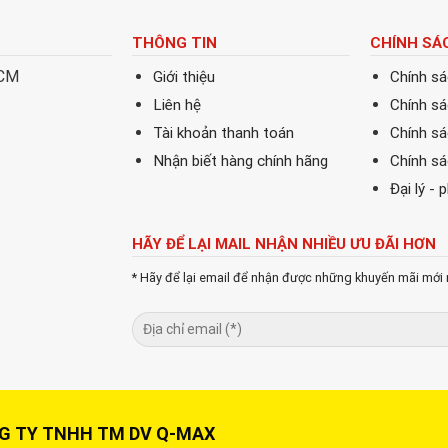
THÔNG TIN
CHÍNH SÁ
HCM
Giới thiệu
Chính s
Liên hệ
Chính s
Tài khoản thanh toán
Chính sá
Nhận biết hàng chính hãng
Chính s
Đại lý - 
HÃY ĐỂ LẠI MAIL NHẬN NHIỀU ƯU ĐÃI HƠN
* Hãy để lại email để nhận được những khuyến mãi mới 
Y TNHH TM DV Q-MAX