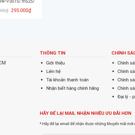
 HP P3015/ m525/
, canon LBP6700
295.000
₫
000
₫
15dw LBP6750
80x BẢO HÀNH 06
háng Full hộp
THÔNG TIN
CHÍNH SÁ
HCM
Giới thiệu
Chính s
Liên hệ
Chính s
Tài khoản thanh toán
Chính sá
Nhận biết hàng chính hãng
Chính s
Đại lý - 
HÃY ĐỂ LẠI MAIL NHẬN NHIỀU ƯU ĐÃI HƠN
* Hãy để lại email để nhận được những khuyến mãi mới 