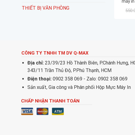
máy in
m521
THIẾT BỊ VĂN PHÒNG
550.
MF5
LBP67
t
CÔNG TY TNHH TM DV Q-MAX
Địa chỉ:
23/39/23 Hồ Thành Biên, P.Chánh Hưng, 
343/11 Trần Thủ Độ, P.Phú Thạnh, HCM
Điện thoại:
0902 358 069 - Zalo: 0902 358 069
Sản xuất, Gia công và Phân phối Hộp Mực Máy In
CHẤP NHẬN THANH TOÁN