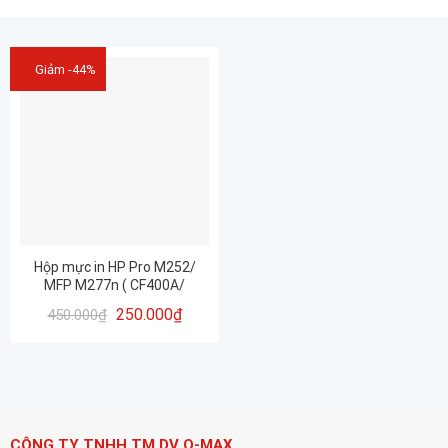
Giảm -44%
Hộp mực in HP Pro M252/
MFP M277n ( CF400A/
CF401A/ CF402A/ CF403A/
250.000
₫
450.000
₫
CRG045)
CÔNG TY TNHH TM DV Q-MAX