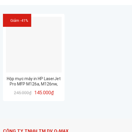
Giảm -41%
Hộp mực máy in HP LaserJet
Pro MFP M126a, M126nw,
M128fn, M128fn /
145.000
₫
245.000
₫
88a/85a/78a
CÔNG TY TNHH TM DV Q-MAX