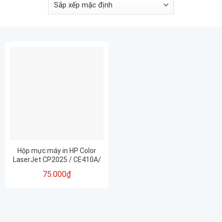
Hộp mực máy in HP Color
LaserJet CP2025 / CE410A/
CE411A/ CE412A/ CE413A/
75.000
₫
CC530A/ CC531A/ CC532A/
CC533A/ 304A