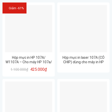
Giảm -61%
Hộp mực in HP 107A/
Hộp mực in laser 107A (CÓ
W1107A – Cho máy HP 107a/
CHIP) dùng cho máy in HP
107w/ 135a/ 135w/ 137fnw
107A 107w 135A M135w
425.000
₫
1.100.000
₫
137fnw – CHẤT LƯỢNG – IN
ĐẸP – BẢO HÀNH 12 THÁNG