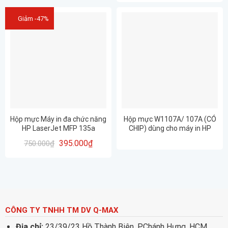
12 THÁNG
Giảm -47%
Hộp mực Máy in đa chức năng
Hộp mực W1107A/ 107A (CÓ
HP LaserJet MFP 135a
CHIP) dùng cho máy in HP
4ZB82A CÓ CHIP, NHẬP KHẨU
107A 107w 135A M135w
395.000
₫
750.000
₫
NGUYÊN HỘP
137fnw – Bảo hành 12 Tháng
Giá rẻ, FULL VAT
CÔNG TY TNHH TM DV Q-MAX
Địa chỉ:
23/39/23 Hồ Thành Biên, P.Chánh Hưng, HCM