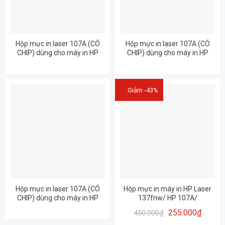
Hộp mực in laser 107A (CÓ
Hộp mực in laser 107A (CÓ
CHIP) dùng cho máy in HP
CHIP) dùng cho máy in HP
107A/ 107w – CHẤT LƯỢNG –
135A / M135w – CHẤT
IN ĐẸP – BẢO HÀNH 12
LƯỢNG – IN ĐẸP – BẢO HÀNH
THÁNG
12 THÁNG
Giảm -43%
Hộp mực in laser 107A (CÓ
Hộp mực in máy in HP Laser
CHIP) dùng cho máy in HP
137fnw/ HP 107A/
137fnw / MFP 137fnw- CHẤT
Cartridge_W1107A (CÓ CHÍP)
255.000
₫
450.000
₫
LƯỢNG – IN ĐẸP – BẢO HÀNH