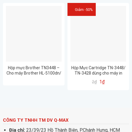
Giảm -50%
Hộp mực Brother TN3448 –
Hộp Mực Cartridge TN-3448/
Cho máy Brother HL-5100dn/
TN-3428 dùng cho máy in
5700dn/ 5900dw/ 6200dw/
Brother HL L5100 / L5700 /
1
₫
2
₫
6900dw
L6200
CÔNG TY TNHH TM DV Q-MAX
Địa chỉ:
23/39/23 Hồ Thành Biên, P.Chánh Hưng, HCM