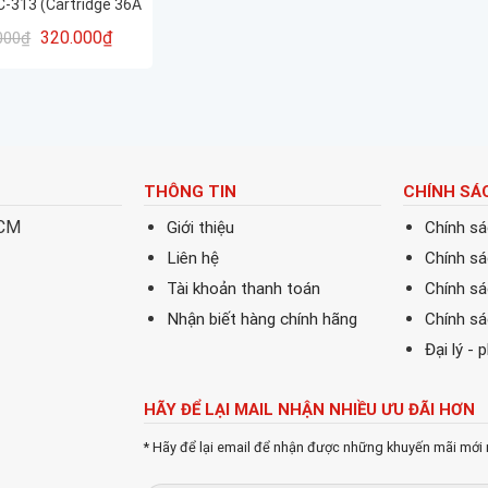
C-313 (Cartridge 36A
– 313)
320.000
₫
000
₫
THÔNG TIN
CHÍNH SÁ
HCM
Giới thiệu
Chính s
Liên hệ
Chính s
Tài khoản thanh toán
Chính sá
Nhận biết hàng chính hãng
Chính s
Đại lý - 
HÃY ĐỂ LẠI MAIL NHẬN NHIỀU ƯU ĐÃI HƠN
* Hãy để lại email để nhận được những khuyến mãi mới 