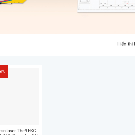
Hiển thị
26%
 in laser The9 HKC-