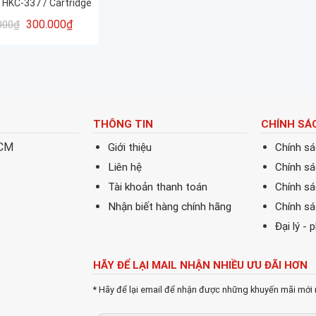
 HKC-337 / Cartridge
CF283A- 337
300.000
₫
000
₫
THÔNG TIN
CHÍNH SÁ
HCM
Giới thiệu
Chính s
Liên hệ
Chính s
Tài khoản thanh toán
Chính sá
Nhận biết hàng chính hãng
Chính s
Đại lý - 
HÃY ĐỂ LẠI MAIL NHẬN NHIỀU ƯU ĐÃI HƠN
* Hãy để lại email để nhận được những khuyến mãi mới 