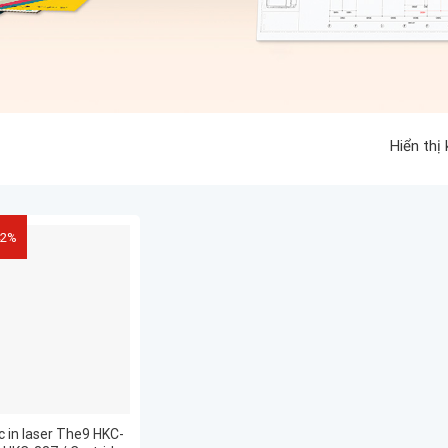
Hiển thị
42%
 in laser The9 HKC-