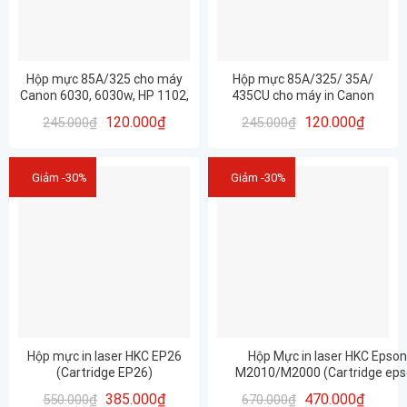
Hộp mực 85A/325 cho máy
Hộp mực 85A/325/ 35A/
Canon 6030, 6030w, HP 1102,
435CU cho máy in Canon
1102w, 1132mfp, 1212mfp,..
6030, 6030w, máy in HP 1102,
120.000
₫
120.000
₫
245.000
₫
245.000
₫
1102w, 1132mfp, 1212mfp
(TC2)
Giảm -30%
Giảm -30%
Hộp mực in laser HKC EP26
Hộp Mực in laser HKC Epson
(Cartridge EP26)
M2010/M2000 (Cartridge eps
1210/1610/M2000/M2010/M20
385.000
₫
470.000
₫
550.000
₫
670.000
₫