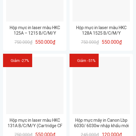
Hộp mực in laser màu HKC
Hộp mực in laser màu HKC
125A – 1215 B/C/M/Y
128A 1525 B/C/M/Y
(Cartridge CB 540-541-542-
(Cartridge CE 320-321-322-
550.000
₫
550.000
₫
750.000
₫
750.000
₫
543)
323)
Giảm -27%
Giảm -51%
Hộp mực in laser màu HKC
Hộp mực máy in Canon Lbp
131A B/C/M/Y (Cartridge CF
6030/ 6030w nhập khẩu mới
210-211-212-213)
100%, chất lượng cao
550.000
₫
120.000
₫
750.000
₫
245.000
₫