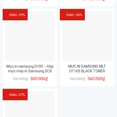
Giảm -29%
Giảm -26%
Mực in samsung D105 – Hộp
MỰC IN SAMSUNG MLT
mực máy in Samsung SCX
D116S BLACK TONER
4623 / 4623F / 1910 / 1915/
CARTRIDGE
500.000
₫
560.000
₫
700.000
₫
760.000
₫
2525
Giảm -27%