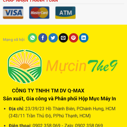
CHẤP NHẬN THANH TOÁN
Mạng xã hội
CÔNG TY TNHH TM DV Q-MAX
Sản xuất, Gia công và Phân phối Hộp Mực Máy In
Địa chỉ:
23/39/23 Hồ Thành Biên, P.Chánh Hưng, HCM
(343/11 Trần Thủ Độ, P.Phú Thạnh, HCM)
Điện thoại:
0902 358 069 - Zalo: 0902 358 069