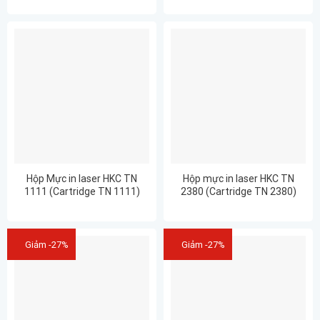
Hộp Mực in laser HKC TN
Hộp mực in laser HKC TN
1111 (Cartridge TN 1111)
2380 (Cartridge TN 2380)
dùng cho Máy in Brother:HL-
dùng cho Máy in Brother HL-
1111, DCP1511,MFC-1811
L2300 L2300D L2340
L2340DW L2360DN L2365DW
L2380DW
Giảm -27%
Giảm -27%