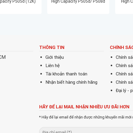
pacity P505d (12K)
High Capacity P505d/ P508d
High 
(12K)
THÔNG TIN
CHÍNH SÁ
HCM
Giới thiệu
Chính s
Liên hệ
Chính s
Tài khoản thanh toán
Chính sá
Nhận biết hàng chính hãng
Chính s
Đại lý - 
HÃY ĐỂ LẠI MAIL NHẬN NHIỀU ƯU ĐÃI HƠN
* Hãy để lại email để nhận được những khuyến mãi mới 