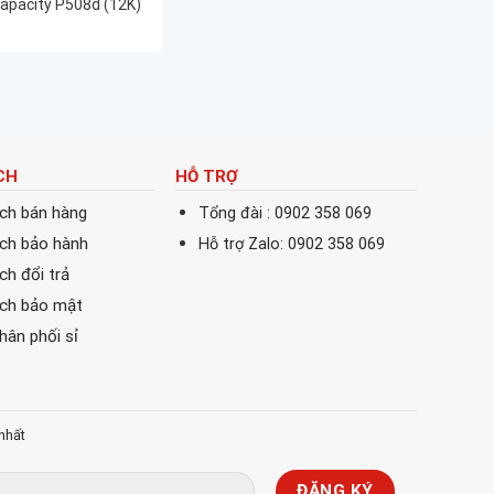
Capacity P508d (12K)
CH
HỖ TRỢ
ách bán hàng
Tổng đài : 0902 358 069
ách bảo hành
Hỗ trợ Zalo: 0902 358 069
ch đổi trả
ách bảo mật
phân phối sỉ
nhất