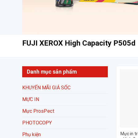
FUJI XEROX High Capacity P505d
Danh mục sản phẩm
KHUYẾN MÃI GIÁ SỐC
MỰC IN
Mực ProsPect
PHOTOCOPY
Mực in t
Phụ kiện