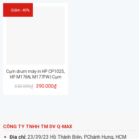
Giảm -40%
Cụm drum máy in HP CP1025,
HP M176N, M177FW | Cụm
Trống 126A CE314A – nhập
390.000
₫
650.000
₫
khẩu Mới 100% CHẤT LƯỢNG
CÔNG TY TNHH TM DV Q-MAX
Địa chỉ:
23/39/23 Hồ Thành Biên, P.Chánh Hưng, HCM