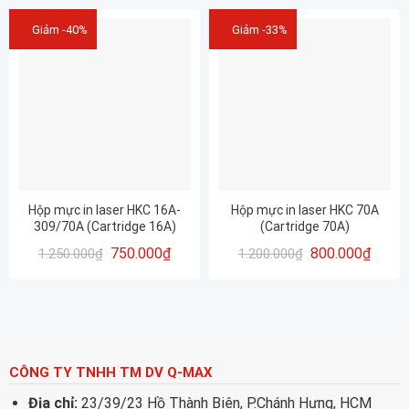
Giảm -40%
Giảm -33%
Hộp mực in laser HKC 16A-
Hộp mực in laser HKC 70A
309/70A (Cartridge 16A)
(Cartridge 70A)
750.000
₫
800.000
₫
1.250.000
₫
1.200.000
₫
CÔNG TY TNHH TM DV Q-MAX
Địa chỉ:
23/39/23 Hồ Thành Biên, P.Chánh Hưng, HCM