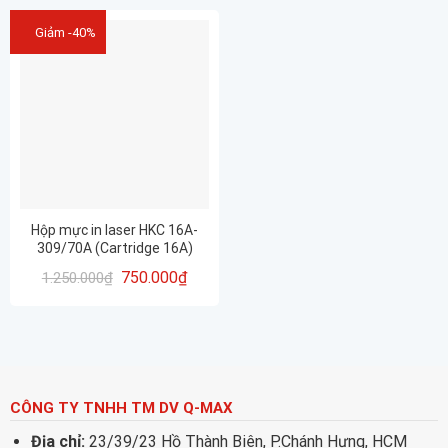
Giảm -40%
Hộp mực in laser HKC 16A-
309/70A (Cartridge 16A)
750.000
₫
1.250.000
₫
CÔNG TY TNHH TM DV Q-MAX
Địa chỉ:
23/39/23 Hồ Thành Biên, P.Chánh Hưng, HCM