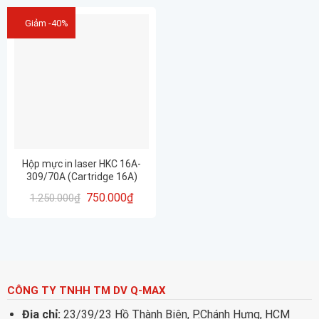
Giảm -40%
Hộp mực in laser HKC 16A-
309/70A (Cartridge 16A)
750.000
₫
1.250.000
₫
CÔNG TY TNHH TM DV Q-MAX
Địa chỉ:
23/39/23 Hồ Thành Biên, P.Chánh Hưng, HCM