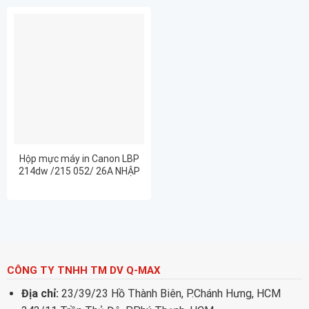
Hộp mực máy in Canon LBP
214dw /215 052/ 26A NHẬP
KHẨU FULL HỘP – CHẤT
LƯỢNG – GIÁ RẺ- BẢO HÀNH 6
THÁNG
CÔNG TY TNHH TM DV Q-MAX
Địa chỉ:
23/39/23 Hồ Thành Biên, P.Chánh Hưng, HCM