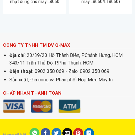
nhạt dùng cho máy L8050
máy L8050/L18050)
CÔNG TY TNHH TM DV Q-MAX
Địa chỉ:
23/39/23 Hồ Thành Biên, P.Chánh Hưng, HCM
343/11 Trần Thủ Độ, P.Phú Thạnh, HCM
Điện thoại:
0902 358 069 - Zalo: 0902 358 069
Sản xuất, Gia công và Phân phối Hộp Mực Máy In
CHẤP NHẬN THANH TOÁN
Mạng xã hội