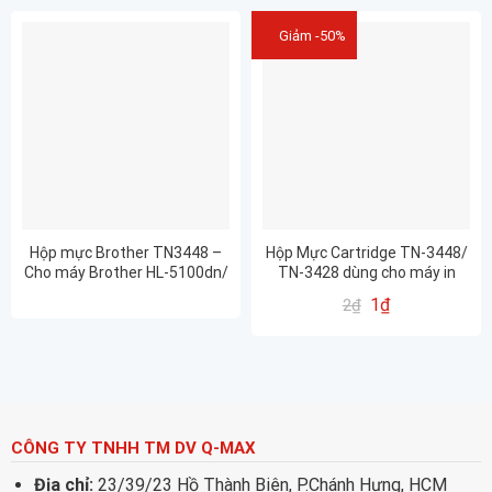
Giảm -50%
Hộp mực Brother TN3448 –
Hộp Mực Cartridge TN-3448/
Cho máy Brother HL-5100dn/
TN-3428 dùng cho máy in
5700dn/ 5900dw/ 6200dw/
Brother HL L5100 / L5700 /
1
₫
2
₫
6900dw
L6200
CÔNG TY TNHH TM DV Q-MAX
Địa chỉ:
23/39/23 Hồ Thành Biên, P.Chánh Hưng, HCM