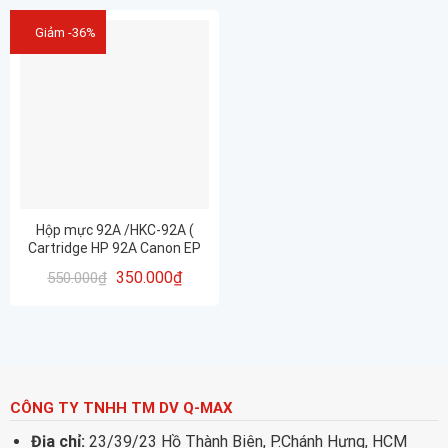
Giảm -36%
Hộp mực 92A /HKC-92A (
Cartridge HP 92A Canon EP
22 ) cho máy in HP5L, 6L, HP
350.000
₫
550.000
₫
1100, 1100, 3200, Canon 800,
810, 1120
CÔNG TY TNHH TM DV Q-MAX
Địa chỉ:
23/39/23 Hồ Thành Biên, P.Chánh Hưng, HCM