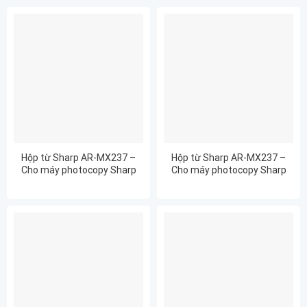
Hộp từ Sharp AR-MX237 –
Hộp từ Sharp AR-MX237 –
Cho máy photocopy Sharp
Cho máy photocopy Sharp
AR6020/ 6020D/ 6020N/
AR6020
6020NR/ 6023/ 6023D/
6023N/ 6023NR/ 6026/
6026N/ 6031/ 6031D/ 6031N/
6031NR