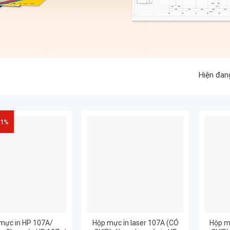
Hiện đan
61%
mực in HP 107A/
Hộp mực in laser 107A (CÓ
Hộp m