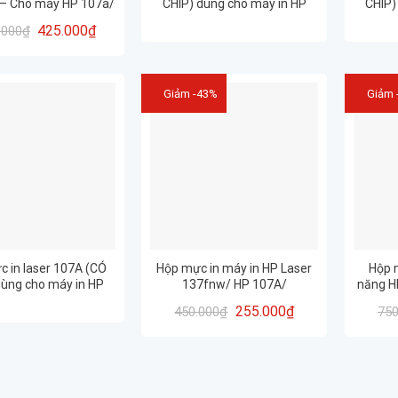
– Cho máy HP 107a/
CHIP) dùng cho máy in HP
CHIP)
35a/ 135w/ 137fnw
107A 107w 135A M135w
107A/
425.000
₫
.000
₫
137fnw – CHẤT LƯỢNG – IN
– IN
ĐẸP – BẢO HÀNH 12 THÁNG
Giảm -43%
Giảm 
 in laser 107A (CÓ
Hộp mực in máy in HP Laser
Hộp 
dùng cho máy in HP
137fnw/ HP 107A/
năng H
/ MFP 137fnw- CHẤT
Cartridge_W1107A (CÓ CHÍP)
4ZB82A
255.000
₫
450.000
₫
750
 IN ĐẸP – BẢO HÀNH
12 THÁNG