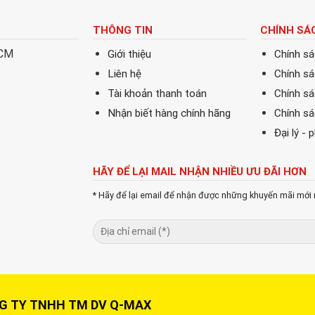
THÔNG TIN
CHÍNH SÁ
HCM
Giới thiệu
Chính s
Liên hệ
Chính s
Tài khoản thanh toán
Chính sá
Nhận biết hàng chính hãng
Chính s
Đại lý - 
HÃY ĐỂ LẠI MAIL NHẬN NHIỀU ƯU ĐÃI HƠN
* Hãy để lại email để nhận được những khuyến mãi mới 
Y TNHH TM DV Q-MAX