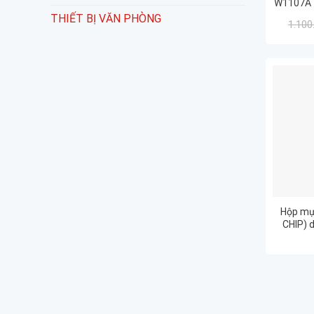
W1107A 
107w/ 1
THIẾT BỊ VĂN PHÒNG
1.100
Hộp mực
CHIP) 
137fnw 
LƯỢNG –