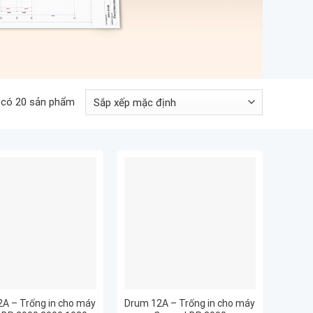
 có 20 sản phẩm
A – Trống in cho máy
Drum 12A – Trống in cho máy