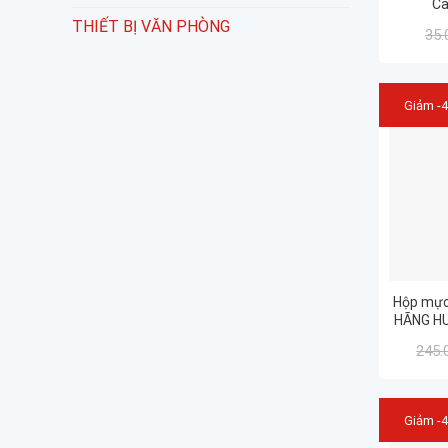
Ca
THIẾT BỊ VĂN PHÒNG
35.
Giảm -
Hộp mực
HÃNG HU
đổ mực 
245.
LƯ
Giảm -