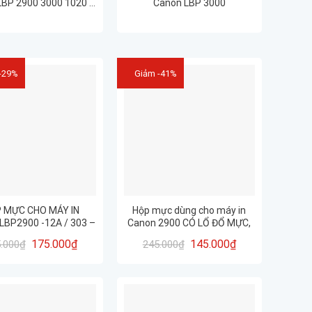
LBP 2900 3000 1020 …
Canon LBP 3000
-29%
Giảm -41%
 MỰC CHO MÁY IN
Hộp mực dùng cho máy in
LBP2900 -12A / 303 –
Canon 2900 CÓ LỔ ĐỔ MỰC,
ÍNH HÃNG HUIWEI
XẢ THẢI – Mã 12A/303
175.000
₫
145.000
₫
.000
₫
245.000
₫