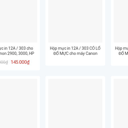
c in 12A / 303 cho
Hộp mực in 12A / 303 CÓ LỔ
Hộp mự
non 2900, 3000, HP
ĐỔ MỰC cho máy Canon
ĐỔ M
1010, 1020
2900
290
145.000
₫
000
₫