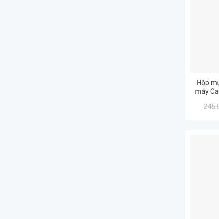
Hộp mự
máy Ca
245.