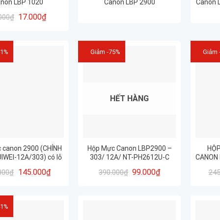
non LBP 1020
Canon LBP 2900
Canon 
17.000
₫
000
₫
41%
Giảm -75%
Giảm 
HẾT HÀNG
 canon 2900 (CHÍNH
Hộp Mực Canon LBP2900 –
HỘP
IWEI-12A/303) có lỗ
303/ 12A/ NT-PH2612U-C
CANON 
– HÀNG TỐT – CHẤT
(Cartridge 12A – 303)
CH
145.000
₫
99.000
₫
000
₫
390.000
₫
245
ỢNG – IN ĐẸP
41%