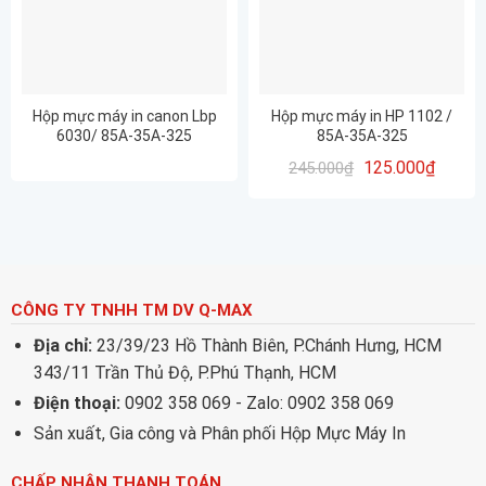
Hộp mực máy in canon Lbp
Hộp mực máy in HP 1102 /
6030/ 85A-35A-325
85A-35A-325
125.000
₫
245.000
₫
CÔNG TY TNHH TM DV Q-MAX
Địa chỉ:
23/39/23 Hồ Thành Biên, P.Chánh Hưng, HCM
343/11 Trần Thủ Độ, P.Phú Thạnh, HCM
Điện thoại:
0902 358 069 - Zalo: 0902 358 069
Sản xuất, Gia công và Phân phối Hộp Mực Máy In
CHẤP NHẬN THANH TOÁN