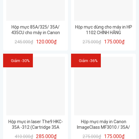
Hộp mực 85A/325/ 35A/
Hộp mực dùng cho máy in HP
435CU cho máy in Canon
1102 CHÍNH HÃNG
6030, 6030w, máy in HP 1102,
PROSPECT, 85A-35A-325,
120.000
₫
175.000
₫
245.000
₫
275.000
₫
1102w, 1132mfp, 1212mfp
DÙNG DRUM MISTU
(TC2)
Giảm -30%
Giảm -36%
Hộp mực in laser The9 HKC-
Hộp mực máy in Canon
35A -312 (Cartridge 35A
ImageClass MF3010 / 35A/
-312)
85A, Canon 321/ Canon-325
285.000
₫
175.000
₫
410.000
₫
275.000
₫
– CHÍNH HÃNG PROSPECT