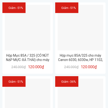
Giảm -51%
Giảm -51%
Hộp Mực 85A / 325 (CÓ NÚT
Hộp mực 85A/325 cho máy
NẠP MỰC-XẢ THẢI) cho máy
Canon 6030, 6030w, HP 1102,
in CANON 6030, 6030W, 6000
1102w, 1132mfp, 1212mfp,..
120.000
₫
120.000
₫
245.000
₫
245.000
₫
– HP P1102, 1102w, M1212NF,
M1132,..
Giảm -51%
Giảm -36%