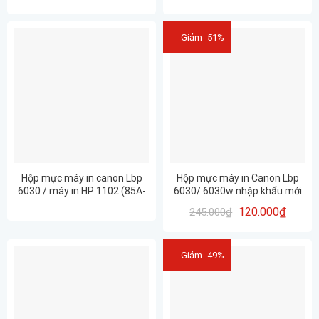
Mực đầy đủ-
Giảm -51%
Hộp mực máy in canon Lbp
Hộp mực máy in Canon Lbp
6030 / máy in HP 1102 (85A-
6030/ 6030w nhập khẩu mới
35A-325)
100%, chất lượng cao
120.000
₫
245.000
₫
Giảm -49%