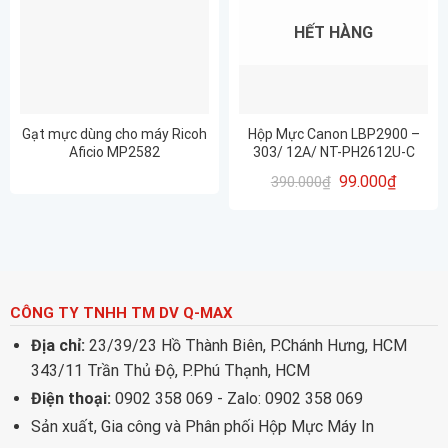
HẾT HÀNG
Gạt mực dùng cho máy Ricoh
Hộp Mực Canon LBP2900 –
Aficio MP2582
303/ 12A/ NT-PH2612U-C
(Cartridge 12A – 303)
99.000
₫
390.000
₫
CÔNG TY TNHH TM DV Q-MAX
Địa chỉ:
23/39/23 Hồ Thành Biên, P.Chánh Hưng, HCM
343/11 Trần Thủ Độ, P.Phú Thạnh, HCM
Điện thoại:
0902 358 069 - Zalo: 0902 358 069
Sản xuất, Gia công và Phân phối Hộp Mực Máy In