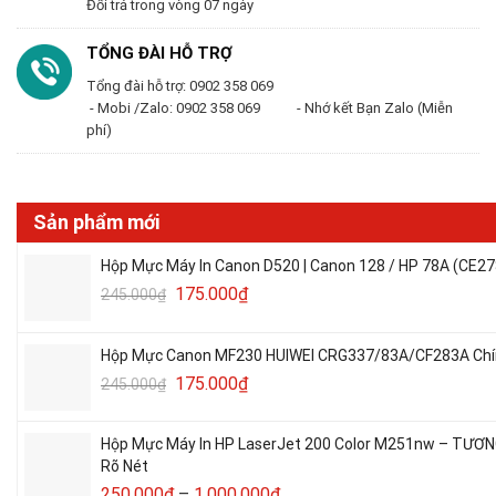
Đổi trả trong vòng 07 ngày
TỔNG ĐÀI HỖ TRỢ
Tổng đài hỗ trợ: 0902 358 069
- Mobi /Zalo: 0902 358 069 - Nhớ kết Bạn Zalo (Miễn
phí)
Sản phẩm mới
Hộp Mực Máy In Canon D520 | Canon 128 / HP 78A (CE27
175.000
₫
245.000
₫
Hộp Mực Canon MF230 HUIWEI CRG337/83A/CF283A Chín
175.000
₫
245.000
₫
Hộp Mực Máy In HP LaserJet 200 Color M251nw – TƯƠN
Rõ Nét
250.000
₫
–
1.000.000
₫