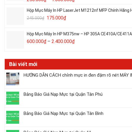
Hộp Mực Máy In HP LaserJet M1212nf MFP Chính Hãng H
175.000
₫
245.000
₫
Hộp Mực Máy In HP M375nw – HP 305A CE410A/CE411A/C
600.000
₫
–
2.400.000
₫
Bài viết mới
HƯỚNG DẪN CÁCH chỉnh mực in đen đậm rõ nét MÁY IN
Bảng Báo Giá Nạp Mực tại Quận Tân Phú
Bảng Báo Giá Nạp Mực tại Quận Tân Bình