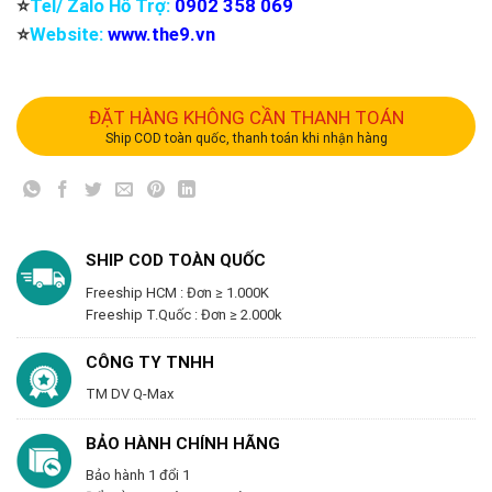
⭐️
Tel/ Zalo Hỗ Trợ:
0902 358 069
⭐️
Website:
www.the9.vn
ĐẶT HÀNG KHÔNG CẦN THANH TOÁN
Ship COD toàn quốc, thanh toán khi nhận hàng
SHIP COD TOÀN QUỐC
Freeship HCM : Đơn ≥ 1.000K
Freeship T.Quốc : Đơn ≥ 2.000k
CÔNG TY TNHH
TM DV Q-Max
BẢO HÀNH CHÍNH HÃNG
Bảo hành 1 đổi 1