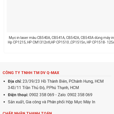
Mực in laser màu CB540A, CB541A, CB542A, CB543A dùng máy i
Hp CP1215, HP CM1312nfi,HP CP1510 ,CP1515n, HP CP1518- 125
CÔNG TY TNHH TM DV Q-MAX
Địa chỉ:
23/39/23 Hồ Thành Biên, P.Chánh Hưng, HCM
343/11 Trần Thủ Độ, P.Phú Thạnh, HCM
Điện thoại:
0902 358 069 - Zalo: 0902 358 069
Sản xuất, Gia công và Phân phối Hộp Mực Máy In
CHẤP NHẬN THANH TOÁN