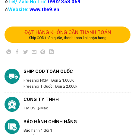
⭐️
Tel/ Zalo Hỗ Trợ:
0902 358 069
⭐️
Website:
www.the9.vn
ĐẶT HÀNG KHÔNG CẦN THANH TOÁN
Ship COD toàn quốc, thanh toán khi nhận hàng
SHIP COD TOÀN QUỐC
Freeship HCM : Đơn ≥ 1.000K
Freeship T.Quốc : Đơn ≥ 2.000k
CÔNG TY TNHH
TM DV Q-Max
BẢO HÀNH CHÍNH HÃNG
Bảo hành 1 đổi 1