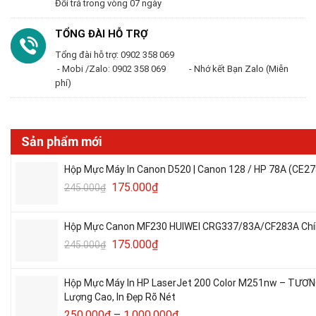
Đổi trả trong vòng 07 ngày
TỔNG ĐÀI HỖ TRỢ
Tổng đài hỗ trợ: 0902 358 069
- Mobi /Zalo: 0902 358 069 - Nhớ kết Bạn Zalo (Miễn
phí)
Sản phẩm mới
Hộp Mực Máy In Canon D520 | Canon 128 / HP 78A (CE27
175.000
₫
245.000
₫
Hộp Mực Canon MF230 HUIWEI CRG337/83A/CF283A Chín
175.000
₫
245.000
₫
Hộp Mực Máy In HP LaserJet 200 Color M251nw – TƯƠ
Lượng Cao, In Đẹp Rõ Nét
250.000
₫
–
1.000.000
₫