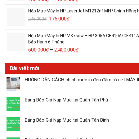
Hộp Mực Máy In HP LaserJet M1212nf MFP Chính Hãng H
175.000
₫
245.000
₫
Hộp Mực Máy In HP M375nw – HP 305A CE410A/CE411A/C
Bảo Hành 6 Tháng
600.000
₫
–
2.400.000
₫
Bài viết mới
HƯỚNG DẪN CÁCH chỉnh mực in đen đậm rõ nét MÁY IN
Bảng Báo Giá Nạp Mực tại Quận Tân Phú
Bảng Báo Giá Nạp Mực tại Quận Tân Bình