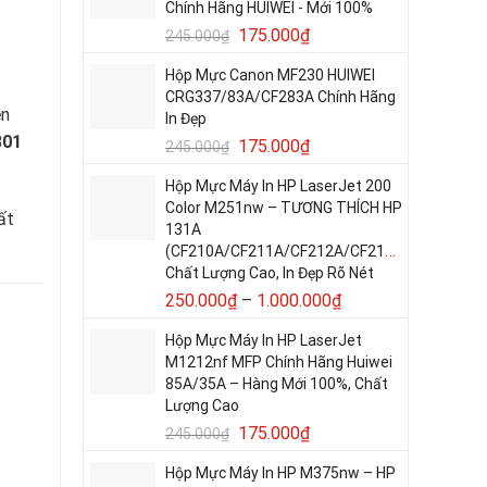
Chính Hãng HUIWEI - Mới 100%
175.000
₫
245.000
₫
Hộp Mực Canon MF230 HUIWEI
CRG337/83A/CF283A Chính Hãng
ền
In Đẹp
301
175.000
₫
245.000
₫
Hộp Mực Máy In HP LaserJet 200
Color M251nw – TƯƠNG THÍCH HP
ất
131A
(CF210A/CF211A/CF212A/CF213A)
Chất Lượng Cao, In Đẹp Rõ Nét
250.000
₫
–
1.000.000
₫
Hộp Mực Máy In HP LaserJet
M1212nf MFP Chính Hãng Huiwei
85A/35A – Hàng Mới 100%, Chất
Lượng Cao
175.000
₫
245.000
₫
Hộp Mực Máy In HP M375nw – HP