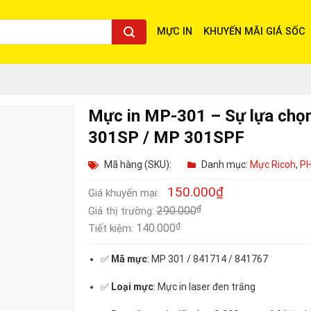
MỰC IN
KHUYẾN MÃI GIÁ SỐC
Mực in MP-301 – Sự lựa chọn
301SP / MP 301SPF
Mã hàng (SKU):
Danh mục:
Mực Ricoh
,
P
150.000
₫
Giá khuyến mại:
₫
290.000
Giá thị trường:
₫
140.000
Tiết kiệm:
✅
Mã mực
: MP 301 / 841714 / 841767
✅
Loại mực
: Mực in laser đen trắng