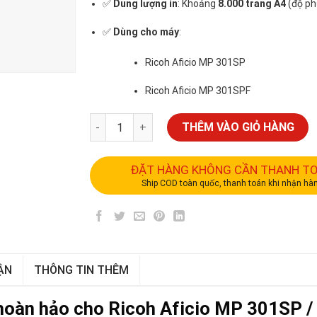
✅
Dung lượng in
: Khoảng
8.000 trang A4
(độ ph
✅
Dùng cho máy
:
Ricoh Aficio MP 301SP
Ricoh Aficio MP 301SPF
THÊM VÀO GIỎ HÀNG
ĐẶT HÀNG KHÔNG CẦN THANH T
Ship COD toàn quốc, thanh toán khi nhận hà
ẬN
THÔNG TIN THÊM
hoàn hảo cho Ricoh Aficio MP 301SP /