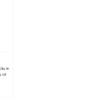
cầu in
n, có