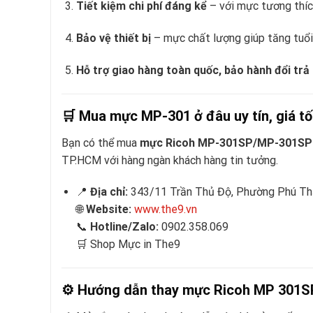
Tiết kiệm chi phí đáng kể
– với mực tương thích
Bảo vệ thiết bị
– mực chất lượng giúp tăng tuổi 
Hỗ trợ giao hàng toàn quốc, bảo hành đổi trả
🛒
Mua mực MP-301 ở đâu uy tín, giá tố
Bạn có thể mua
mực Ricoh MP-301SP/MP-301SP
TP.HCM với hàng ngàn khách hàng tin tưởng.
📍
Địa chỉ:
343/11 Trần Thủ Độ, Phường Phú Th
🌐
Website:
www.the9.vn
📞
Hotline/Zalo:
0902.358.069
🛒 Shop Mực in The9
⚙️
Hướng dẫn thay mực Ricoh MP 301S