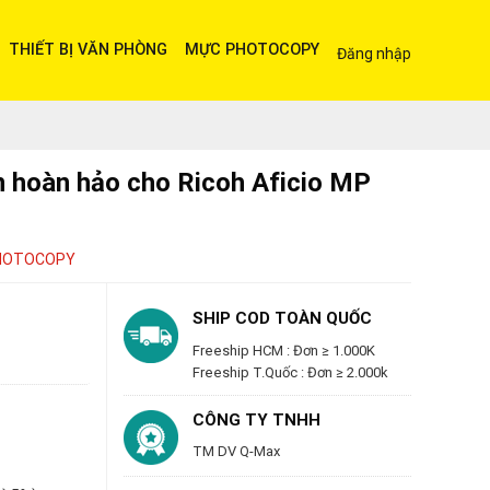
THIẾT BỊ VĂN PHÒNG
MỰC PHOTOCOPY
Đăng nhập
 hoàn hảo cho Ricoh Aficio MP
HOTOCOPY
SHIP COD TOÀN QUỐC
Freeship HCM : Đơn ≥ 1.000K
Freeship T.Quốc : Đơn ≥ 2.000k
CÔNG TY TNHH
TM DV Q-Max