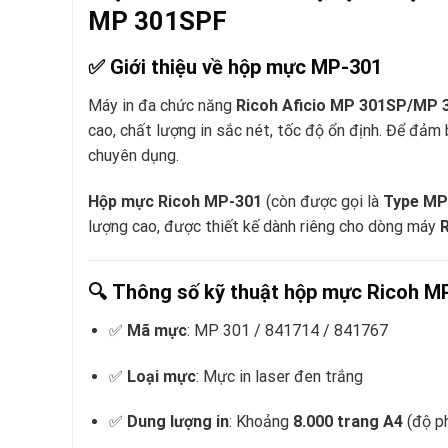
MP 301SPF
✅
Giới thiệu về hộp mực MP-301
Máy in đa chức năng
Ricoh Aficio MP 301SP/MP
cao, chất lượng in sắc nét, tốc độ ổn định. Để đảm 
chuyên dụng.
Hộp mực Ricoh MP-301
(còn được gọi là
Type MP
lượng cao, được thiết kế dành riêng cho dòng máy
🔍
Thông số kỹ thuật hộp mực Ricoh M
✅
Mã mực
: MP 301 / 841714 / 841767
✅
Loại mực
: Mực in laser đen trắng
✅
Dung lượng in
: Khoảng
8.000 trang A4
(độ p