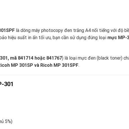
 301SPF
là dòng máy photocopy đen trắng A4 nổi tiếng với độ b
bảo hiệu suất in ấn tối ưu, bạn cần sử dụng đúng loại
mực MP-
301, mã 841714 hoặc 841767
) là loại mực đen (black toner) ch
Ricoh MP 301SP và Ricoh MP 301SPF
.
P-301
hủ 5%)