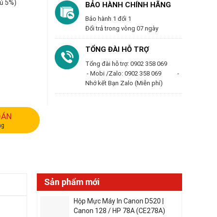
ủ 5%)
BẢO HÀNH CHÍNH HÃNG
Bảo hành 1 đổi 1
Đổi trả trong vòng 07 ngày
TỔNG ĐÀI HỖ TRỢ
Tổng đài hỗ trợ: 0902 358 069
- Mobi /Zalo: 0902 358 069 -
Nhớ kết Bạn Zalo (Miễn phí)
OÁN
ng
Sản phẩm mới
Hộp Mực Máy In Canon D520 |
Canon 128 / HP 78A (CE278A)