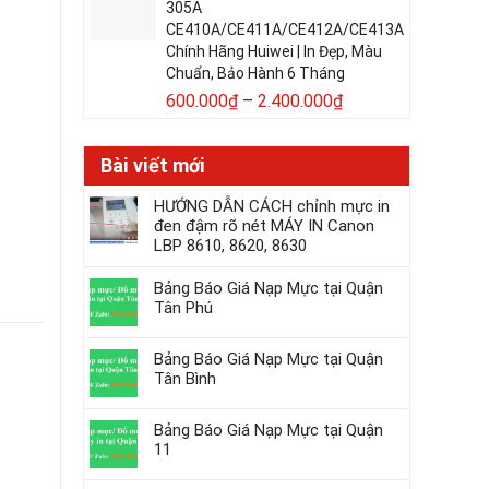
305A
CE410A/CE411A/CE412A/CE413A
Chính Hãng Huiwei | In Đẹp, Màu
Chuẩn, Bảo Hành 6 Tháng
600.000
₫
–
2.400.000
₫
Bài viết mới
HƯỚNG DẪN CÁCH chỉnh mực in
đen đậm rõ nét MÁY IN Canon
LBP 8610, 8620, 8630
Bảng Báo Giá Nạp Mực tại Quận
Tân Phú
Bảng Báo Giá Nạp Mực tại Quận
Tân Bình
Bảng Báo Giá Nạp Mực tại Quận
11