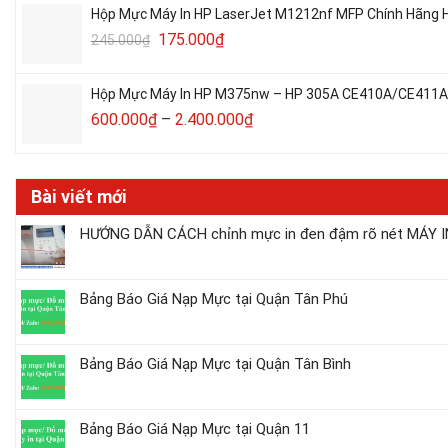
Hộp Mực Máy In HP LaserJet M1212nf MFP Chính Hãng H
175.000
₫
245.000
₫
Hộp Mực Máy In HP M375nw – HP 305A CE410A/CE411A/C
600.000
₫
–
2.400.000
₫
Bài viết mới
HƯỚNG DẪN CÁCH chỉnh mực in đen đậm rõ nét MÁY IN
Bảng Báo Giá Nạp Mực tại Quận Tân Phú
Bảng Báo Giá Nạp Mực tại Quận Tân Bình
Bảng Báo Giá Nạp Mực tại Quận 11