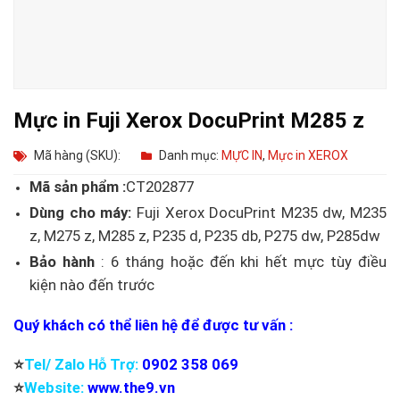
Mực in Fuji Xerox DocuPrint M285 z
Mã hàng (SKU):
Danh mục:
MỰC IN
,
Mực in XEROX
Mã sản phẩm :
CT202877
Dùng cho máy:
Fuji Xerox DocuPrint M235 dw, M235
z, M275 z, M285 z, P235 d, P235 db, P275 dw, P285dw
Bảo hành
: 6 tháng hoặc đến khi hết mực tùy điều
kiện nào đến trước
Quý khách có thể liên hệ để được tư vấn :
⭐️
Tel/ Zalo Hỗ Trợ:
0902 358 069
⭐️
Website:
www.the9.vn