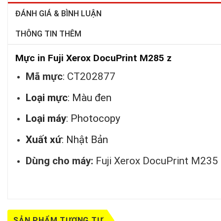
ĐÁNH GIÁ & BÌNH LUẬN
THÔNG TIN THÊM
Mực in Fuji Xerox DocuPrint M285 z
Mã mực
: CT202877
Loại mực
: Màu đen
Loại máy
: Photocopy
Xuất xứ
: Nhật Bản
Dùng cho máy:
Fuji Xerox DocuPrint M235
SẢN PHẨM TƯƠNG TỰ