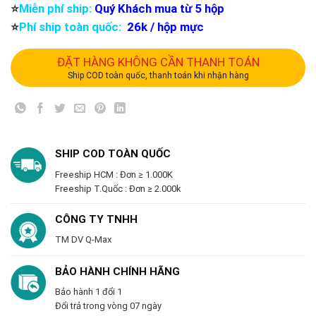
⭐️
Miễn phí ship:
Quý Khách mua từ 5 hộp
⭐️
Phí ship toàn quốc:
26k / hộp mực
ĐẶT HÀNG KHÔNG CẦN THANH TOÁN
Ship COD toàn quốc, thanh toán khi nhận hàng
SHIP COD TOÀN QUỐC
Freeship HCM : Đơn ≥ 1.000K
Freeship T.Quốc : Đơn ≥ 2.000k
CÔNG TY TNHH
TM DV Q-Max
BẢO HÀNH CHÍNH HÃNG
Bảo hành 1 đổi 1
Đổi trả trong vòng 07 ngày