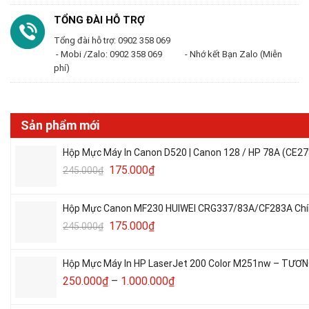
TỔNG ĐÀI HỖ TRỢ
Tổng đài hỗ trợ: 0902 358 069
- Mobi /Zalo: 0902 358 069 - Nhớ kết Bạn Zalo (Miễn
phí)
Sản phẩm mới
Hộp Mực Máy In Canon D520 | Canon 128 / HP 78A (CE27
175.000
₫
245.000
₫
Hộp Mực Canon MF230 HUIWEI CRG337/83A/CF283A Chín
175.000
₫
245.000
₫
Hộp Mực Máy In HP LaserJet 200 Color M251nw – TƯƠN
250.000
₫
–
1.000.000
₫