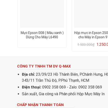
Mực Epson 008 ( Màu xanh )
Hộp mực in Epson 25
Dùng Cho Máy L6490
cho Máy in Epson 9
N2500
1.250.
1.500.000
₫
CÔNG TY TNHH TM DV Q-MAX
Địa chỉ:
23/39/23 Hồ Thành Biên, P.Chánh Hưng, 
343/11 Trần Thủ Độ, P.Phú Thạnh, HCM
Điện thoại:
0902 358 069 - Zalo: 0902 358 069
Sản xuất, Gia công và Phân phối Hộp Mực Máy In
CHẤP NHẬN THANH TOÁN