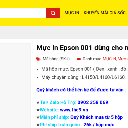
MỰC IN
KHUYẾN MÃI GIÁ SỐC
Mực In Epson 001 dùng cho 
Mã hàng (SKU):
Danh mục:
MỰC IN
,
Mực 
Mã hộp mực: Epson 001 ( Đen , xanh , đỏ ,
Máy chuyên dùng : L4150/L4160/L6160,
Quý khách có thể liên hệ để được tư vấn :
⭐️
Tel/ Zalo Hỗ Trợ:
0902 358 069
⭐️
Website:
www.the9.vn
⭐️
Miễn phí ship:
Quý Khách mua từ 5 hộp
⭐️
Phí ship toàn quốc:
26k / hộp mực