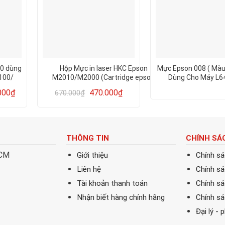
00 dùng
Hộp Mực in laser HKC Epson
Mực Epson 008 ( Màu
100/
M2010/M2000 (Cartridge epson
Dùng Cho Máy L6
1210/1610/M2000/M2010/M2010DN)
000
₫
470.000
₫
670.000
₫
THÔNG TIN
CHÍNH SÁ
HCM
Giới thiệu
Chính s
Liên hệ
Chính s
Tài khoản thanh toán
Chính sá
Nhận biết hàng chính hãng
Chính s
Đại lý - 