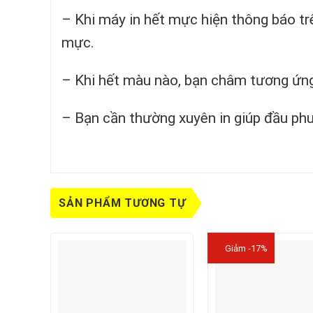
– Khi máy in hết mực hiện thông báo tr
mực.
– Khi hết màu nào, bạn châm tương ứ
– Bạn cần thường xuyên in giúp đầu phu
SẢN PHẨM TƯƠNG TỰ
Giảm -17%