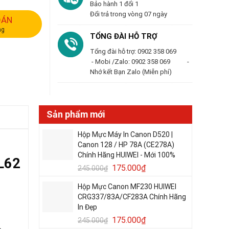
Bảo hành 1 đổi 1
Đổi trả trong vòng 07 ngày
OÁN
ng
TỔNG ĐÀI HỖ TRỢ
Tổng đài hỗ trợ: 0902 358 069
- Mobi /Zalo: 0902 358 069 -
Nhớ kết Bạn Zalo (Miễn phí)
Sản phẩm mới
Hộp Mực Máy In Canon D520 |
Canon 128 / HP 78A (CE278A)
Chính Hãng HUIWEI - Mới 100%
L6290/L14150
175.000
₫
245.000
₫
Hộp Mực Canon MF230 HUIWEI
CRG337/83A/CF283A Chính Hãng
In Đẹp
175.000
₫
245.000
₫