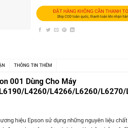
ĐẶT HÀNG KHÔNG CẦN THANH T
Ship COD toàn quốc, thanh toán khi nhận hà
ẬN
THÔNG TIN THÊM
son 001 Dùng Cho Máy
L6190/L4260/L4266/L6260/L6270/
ơng hiệu Epson sử dụng những nguyên liệu chất