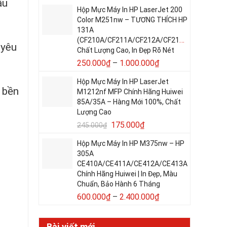
ầu
Hộp Mực Máy In HP LaserJet 200
Color M251nw – TƯƠNG THÍCH HP
131A
(CF210A/CF211A/CF212A/CF213A)
 yêu
Chất Lượng Cao, In Đẹp Rõ Nét
250.000
₫
–
1.000.000
₫
Hộp Mực Máy In HP LaserJet
, bền
M1212nf MFP Chính Hãng Huiwei
85A/35A – Hàng Mới 100%, Chất
Lượng Cao
175.000
₫
245.000
₫
Hộp Mực Máy In HP M375nw – HP
305A
CE410A/CE411A/CE412A/CE413A
Chính Hãng Huiwei | In Đẹp, Màu
Chuẩn, Bảo Hành 6 Tháng
600.000
₫
–
2.400.000
₫
Bài viết mới