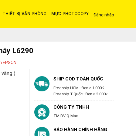
THIẾT BỊ VĂN PHÒNG
MỰC PHOTOCOPY
Đăng nhập
máy L6290
in EPSON
 vàng )
SHIP COD TOÀN QUỐC
…
Freeship HCM : Đơn ≥ 1.000K
Freeship T.Quốc : Đơn ≥ 2.000k
CÔNG TY TNHH
TM DV Q-Max
BẢO HÀNH CHÍNH HÃNG