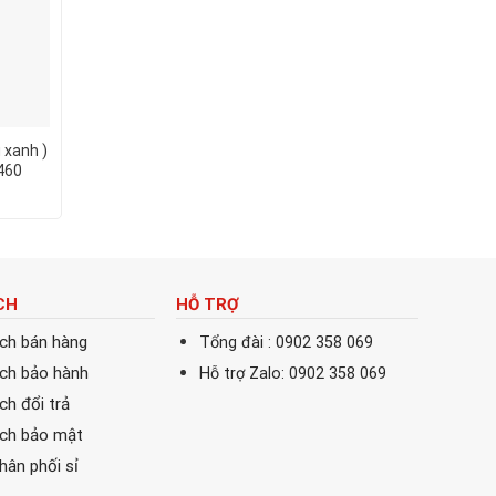
 xanh )
Mực Epson 008 ( Màu xanh )
Mực Epson 008 Dùn
460
Dùng Cho Máy L15150
Máy L15150
CH
HỖ TRỢ
ách bán hàng
Tổng đài : 0902 358 069
ách bảo hành
Hỗ trợ Zalo: 0902 358 069
ch đổi trả
ách bảo mật
phân phối sỉ