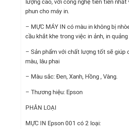
lượng cao, với công nghệ tiên tiến nhấ
phun cho máy in.
– MỰC MÁY IN có màu in không bị nhòe
cầu khắt khe trong việc in ảnh, in quản
– Sản phẩm với chất lượng tốt sẽ giúp c
màu, lâu phai
– Màu sắc: Đen, Xanh, Hồng , Vàng.
– Thương hiệu: Epson
PHÂN LOẠI
MỰC IN Epson 001 có 2 loại: