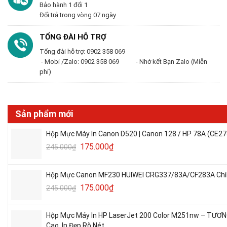
Bảo hành 1 đổi 1
Đổi trả trong vòng 07 ngày
TỔNG ĐÀI HỖ TRỢ
Tổng đài hỗ trợ: 0902 358 069
- Mobi /Zalo: 0902 358 069 - Nhớ kết Bạn Zalo (Miễn
phí)
Sản phẩm mới
Hộp Mực Máy In Canon D520 | Canon 128 / HP 78A (CE27
175.000
₫
245.000
₫
Hộp Mực Canon MF230 HUIWEI CRG337/83A/CF283A Chín
175.000
₫
245.000
₫
Hộp Mực Máy In HP LaserJet 200 Color M251nw – TƯƠ
Cao, In Đẹp Rõ Nét