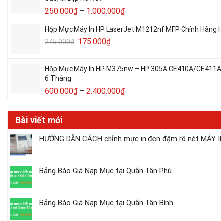
250.000
₫
–
1.000.000
₫
Hộp Mực Máy In HP LaserJet M1212nf MFP Chính Hãng H
175.000
₫
245.000
₫
Hộp Mực Máy In HP M375nw – HP 305A CE410A/CE411A/C
6 Tháng
600.000
₫
–
2.400.000
₫
Bài viết mới
HƯỚNG DẪN CÁCH chỉnh mực in đen đậm rõ nét MÁY IN
Bảng Báo Giá Nạp Mực tại Quận Tân Phú
Bảng Báo Giá Nạp Mực tại Quận Tân Bình