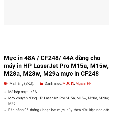
Mực in 48A / CF248/ 44A dùng cho
máy in HP LaserJet Pro M15a, M15w,
M28a, M28w, M29a mực in CF248
Mã hàng (SKU):
Danh mục:
MỰC IN
,
Mực in HP
Mã hộp mực: .48A
Máy chuyên dùng: HP LaserJet Pro M15a, M15w, M28a, M28w,
M29
Bảo hành 06 tháng / hoặc hết mực : tùy theo điều kiện nào đến