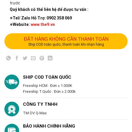
trước
Quý khách có thể liên hệ để được tư vấn :
⭐️Tel/ Zalo Hỗ Trợ: 0902 358 069
⭐️Website:
www.the9.vn
ĐẶT HÀNG KHÔNG CẦN THANH TOÁN
Ship COD toàn quốc, thanh toán khi nhận hàng
SHIP COD TOÀN QUỐC
Freeship HCM : Đơn ≥ 1.000K
Freeship T.Quốc : Đơn ≥ 2.000k
CÔNG TY TNHH
TM DV Q-Max
BẢO HÀNH CHÍNH HÃNG