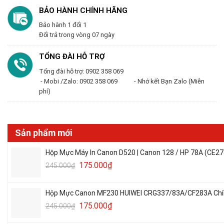
BẢO HÀNH CHÍNH HÃNG
Bảo hành 1 đổi 1
Đổi trả trong vòng 07 ngày
TỔNG ĐÀI HỖ TRỢ
Tổng đài hỗ trợ: 0902 358 069
- Mobi /Zalo: 0902 358 069 - Nhớ kết Bạn Zalo (Miễn
phí)
Sản phẩm mới
Hộp Mực Máy In Canon D520 | Canon 128 / HP 78A (CE27
175.000
₫
245.000
₫
Hộp Mực Canon MF230 HUIWEI CRG337/83A/CF283A Chín
175.000
₫
245.000
₫