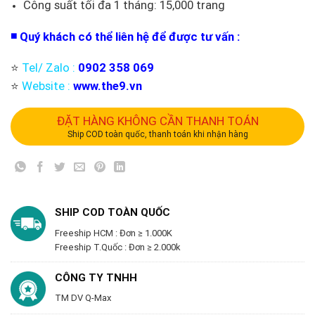
Công suất tối đa 1 tháng: 15,000 trang
◾️ Quý khách có thể liên hệ để được tư vấn :
⭐️
Tel/ Zalo :
0902 358 069
⭐️
Website :
www.the9.vn
ĐẶT HÀNG KHÔNG CẦN THANH TOÁN
Ship COD toàn quốc, thanh toán khi nhận hàng
SHIP COD TOÀN QUỐC
Freeship HCM : Đơn ≥ 1.000K
Freeship T.Quốc : Đơn ≥ 2.000k
CÔNG TY TNHH
TM DV Q-Max