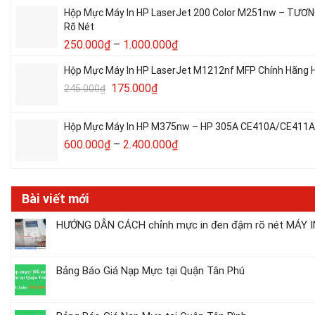
Hộp Mực Máy In HP LaserJet 200 Color M251nw – TƯƠN
Rõ Nét
250.000
₫
–
1.000.000
₫
Hộp Mực Máy In HP LaserJet M1212nf MFP Chính Hãng H
175.000
₫
245.000
₫
Hộp Mực Máy In HP M375nw – HP 305A CE410A/CE411A/C
600.000
₫
–
2.400.000
₫
Bài viết mới
HƯỚNG DẪN CÁCH chỉnh mực in đen đậm rõ nét MÁY IN
Bảng Báo Giá Nạp Mực tại Quận Tân Phú