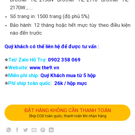
2170W ,…..
Số trang in: 1500 trang (độ phủ 5%)
Bảo hành: 12 tháng hoặc hết mực tùy theo điều kiện
nào đến trước
Quý khách có thể liên hệ để được tư vấn :
⭐️
Tel/ Zalo Hỗ Trợ:
0902 358 069
⭐️
Website:
www.the9.vn
⭐️
Miễn phí ship:
Quý Khách mua từ 5 hộp
⭐️
Phí ship toàn quốc:
26k / hộp mực
ĐẶT HÀNG KHÔNG CẦN THANH TOÁN
Ship COD toàn quốc, thanh toán khi nhận hàng