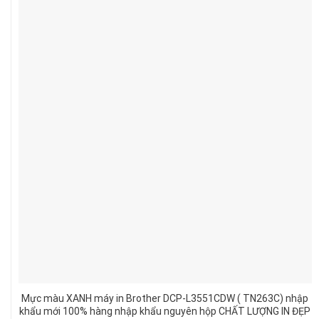
Mực màu XANH máy in Brother DCP-L3551CDW ( TN263C) nhập
khẩu mới 100% hàng nhập khẩu nguyên hộp CHẤT LƯỢNG IN ĐẸP