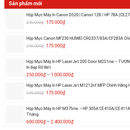
Sản phẩm mới
Hộp Mực Máy In Canon D520 | Canon 128 / HP 78A (CE27
175.000
₫
245.000
₫
Hộp Mực Canon MF230 HUIWEI CRG337/83A/CF283A Chín
175.000
₫
245.000
₫
Hộp Mực Máy In HP LaserJet 200 Color M251nw – TƯƠ
In Đẹp Rõ Nét
250.000
₫
–
1.000.000
₫
Hộp Mực Máy In HP LaserJet M1212nf MFP Chính Hãng H
175.000
₫
245.000
₫
Hộp Mực Máy In HP M375nw – HP 305A CE410A/CE411A/C
Tháng
600.000
₫
–
2.400.000
₫