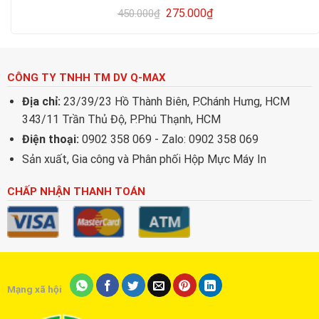
GIÁ RẺ
275.000
₫
450.000
₫
CÔNG TY TNHH TM DV Q-MAX
Địa chỉ:
23/39/23 Hồ Thành Biên, P.Chánh Hưng, HCM
343/11 Trần Thủ Độ, P.Phú Thạnh, HCM
Điện thoại:
0902 358 069 - Zalo: 0902 358 069
Sản xuất, Gia công và Phân phối Hộp Mực Máy In
CHẤP NHẬN THANH TOÁN
Mạng xã hội