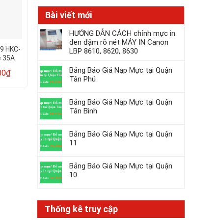
Bài viết mới
HƯỚNG DẪN CÁCH chỉnh mực in
đen đậm rõ nét MÁY IN Canon
e9 HKC-
Hộp mực in laser The9 HKC-
Hộp mực máy in
LBP 8610, 8620, 8630
e 35A
36A / HKC-313 (Cartridge
M428FDW – HP 
36A – 313)
(CF276A)
Bảng Báo Giá Nạp Mực tại Quận
00
₫
320.000
₫
245.0
430.000
₫
395.000
₫
Tân Phú
Bảng Báo Giá Nạp Mực tại Quận
Tân Bình
Bảng Báo Giá Nạp Mực tại Quận
11
Bảng Báo Giá Nạp Mực tại Quận
10
Thống kê truy cập