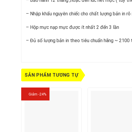
– Bảo hành 12 tháng ,hoặc đến lúc hết mực ( tùy th
– Nhập khẩu nguyên chiếc cho chất lượng bản in rõ 
– Hộp mực nạp mực được ít nhất 2 đến 3 lần
– Đủ số lượng bản in theo tiêu chuẩn hãng ~ 2100 
SẢN PHẨM TƯƠNG TỰ
Giảm -24%