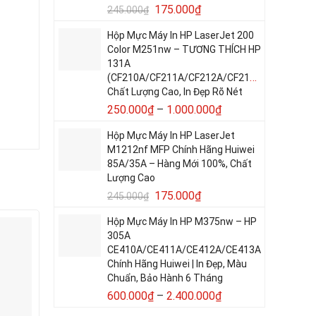
175.000
₫
245.000
₫
Hộp Mực Máy In HP LaserJet 200
Color M251nw – TƯƠNG THÍCH HP
131A
(CF210A/CF211A/CF212A/CF213A)
Chất Lượng Cao, In Đẹp Rõ Nét
250.000
₫
–
1.000.000
₫
Hộp Mực Máy In HP LaserJet
M1212nf MFP Chính Hãng Huiwei
85A/35A – Hàng Mới 100%, Chất
Lượng Cao
175.000
₫
245.000
₫
Hộp Mực Máy In HP M375nw – HP
Giảm -26%
Giảm -38%
305A
CE410A/CE411A/CE412A/CE413A
Chính Hãng Huiwei | In Đẹp, Màu
Chuẩn, Bảo Hành 6 Tháng
600.000
₫
–
2.400.000
₫