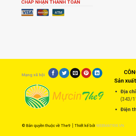
CHẤP NHẬN THANH TOÁN
CÔNG T
Mạng xã hội
Sản xuất
Địa chỉ
(343/1
Điện th
© Bản quyền thuộc về The9
Thiết kế bởi
WEBMATRIX.VN