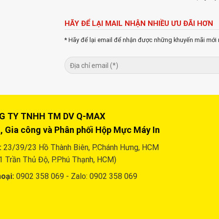
HÃY ĐỂ LẠI MAIL NHẬN NHIỀU ƯU ĐÃI HƠN
* Hãy để lại email để nhận được những khuyến mãi mới 
Y TNHH TM DV Q-MAX
, Gia công và Phân phối Hộp Mực Máy In
:
23/39/23 Hồ Thành Biên, P.Chánh Hưng, HCM
1 Trần Thủ Độ, P.Phú Thạnh, HCM)
oại:
0902 358 069 - Zalo: 0902 358 069