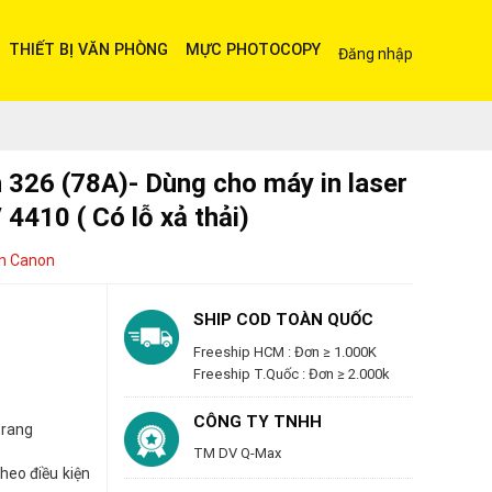
THIẾT BỊ VĂN PHÒNG
MỰC PHOTOCOPY
Đăng nhập
326 (78A)- Dùng cho máy in laser
410 ( Có lỗ xả thải)
n Canon
SHIP COD TOÀN QUỐC
Freeship HCM : Đơn ≥ 1.000K
Freeship T.Quốc : Đơn ≥ 2.000k
CÔNG TY TNHH
trang
TM DV Q-Max
heo điều kiện