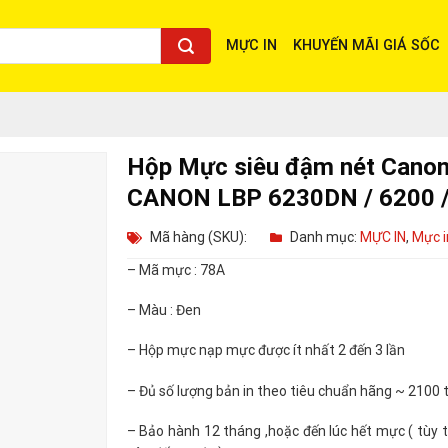
MỰC IN
KHUYẾN MÃI GIÁ SỐC
Hộp Mực siêu đậm nét Canon 
CANON LBP 6230DN / 6200 / 4
Mã hàng (SKU):
Danh mục:
MỰC IN
,
Mực i
– Mã mực : 78A
– Màu : Đen
– Hộp mực nạp mực được ít nhất 2 đến 3 lần
– Đủ số lượng bản in theo tiêu chuẩn hãng ~ 2100 
– Bảo hành 12 tháng ,hoặc đến lúc hết mực ( tùy t