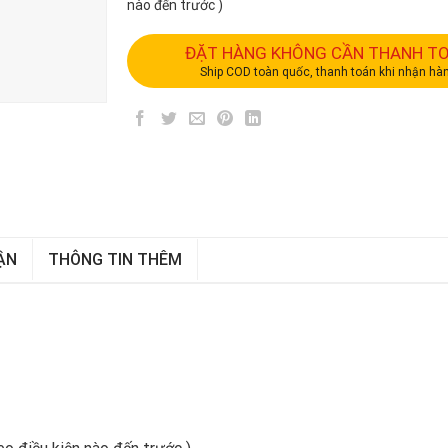
nào đến trước )
ĐẶT HÀNG KHÔNG CẦN THANH T
Ship COD toàn quốc, thanh toán khi nhận hà
ẬN
THÔNG TIN THÊM