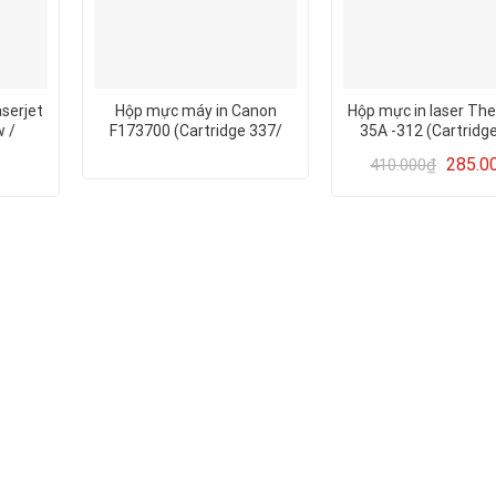
serjet
Hộp mực máy in Canon
Hộp mực in laser Th
 /
F173700 (Cartridge 337/
35A -312 (Cartridg
dw
83A) CHÍNH HÃNG HUIWEI
-312)
285.0
410.000
₫
n 051),
CHẤT LƯỢNG TỐT – CÓ LỔ
guyên
NẠP MỰC, CHẤT LƯỢNG IN
ĐẸP – GIÁ RẺ