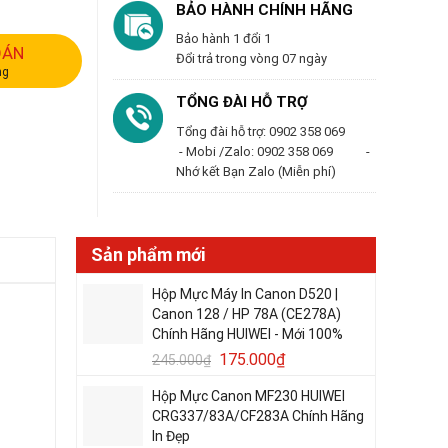
BẢO HÀNH CHÍNH HÃNG
Bảo hành 1 đổi 1
OÁN
Đổi trả trong vòng 07 ngày
ng
TỔNG ĐÀI HỖ TRỢ
Tổng đài hỗ trợ: 0902 358 069
- Mobi /Zalo: 0902 358 069 -
Nhớ kết Bạn Zalo (Miễn phí)
Sản phẩm mới
Hộp Mực Máy In Canon D520 |
Canon 128 / HP 78A (CE278A)
Chính Hãng HUIWEI - Mới 100%
175.000
₫
245.000
₫
Hộp Mực Canon MF230 HUIWEI
CRG337/83A/CF283A Chính Hãng
In Đẹp