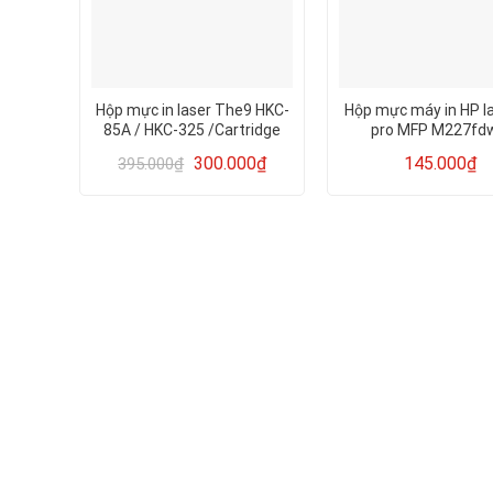
Hộp mực in laser The9 HKC-
Hộp mực máy in HP la
85A / HKC-325 /Cartridge
pro MFP M227fdw
85A – 325
M227sdn / M227
300.000
₫
145.000
₫
395.000
₫
(Cartridge 30A/ Cano
hàng NK mới 100%.n
hộp