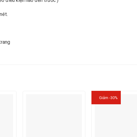
eo điều kiện nào đến trước )
nét.
trang
Giảm -30%