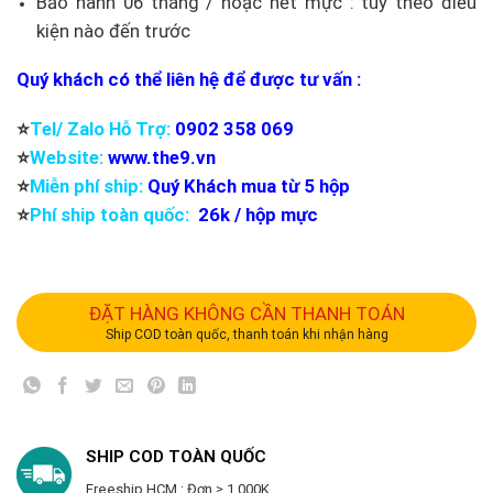
Bảo hành 06 tháng / hoặc hết mực : tùy theo điều
kiện nào đến trước
Quý khách có thể liên hệ để được tư vấn :
⭐️
Tel/ Zalo Hỗ Trợ:
0902 358 069
⭐️
Website:
www.the9.vn
⭐️
Miễn phí ship:
Quý Khách mua từ 5 hộp
⭐️
Phí ship toàn quốc:
26k / hộp mực
ĐẶT HÀNG KHÔNG CẦN THANH TOÁN
Ship COD toàn quốc, thanh toán khi nhận hàng
SHIP COD TOÀN QUỐC
Freeship HCM : Đơn ≥ 1.000K