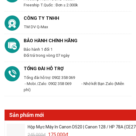
Freeship T.Quốc : Đơn ≥ 2.000k
CÔNG TY TNHH
TM DV Q-Max
BẢO HÀNH CHÍNH HÃNG
Bảo hành 1 đổi 1
Đổi trả trong vòng 07 ngày
TỔNG ĐÀI HỖ TRỢ
Tổng đài hỗ trợ: 0902 358 069
- Mobi /Zalo: 0902 358 069 - Nhớ kết Bạn Zalo (Miễn
phí)
Sản phẩm mới
Hộp Mực Máy In Canon D520 | Canon 128 / HP 78A (CE27
175.000
₫
245.000
₫