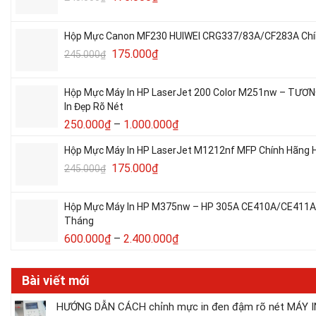
Hộp Mực Canon MF230 HUIWEI CRG337/83A/CF283A Chín
175.000
₫
245.000
₫
Hộp Mực Máy In HP LaserJet 200 Color M251nw – TƯƠ
In Đẹp Rõ Nét
250.000
₫
–
1.000.000
₫
Hộp Mực Máy In HP LaserJet M1212nf MFP Chính Hãng H
175.000
₫
245.000
₫
Hộp Mực Máy In HP M375nw – HP 305A CE410A/CE411A/C
Tháng
600.000
₫
–
2.400.000
₫
Bài viết mới
HƯỚNG DẪN CÁCH chỉnh mực in đen đậm rõ nét MÁY IN