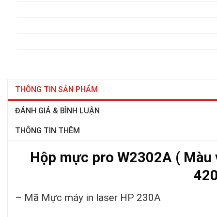
THÔNG TIN SẢN PHẨM
ĐÁNH GIÁ & BÌNH LUẬN
THÔNG TIN THÊM
Hộp mực pro W2302A ( Màu v
42
– Mã Mực máy in laser HP 230A