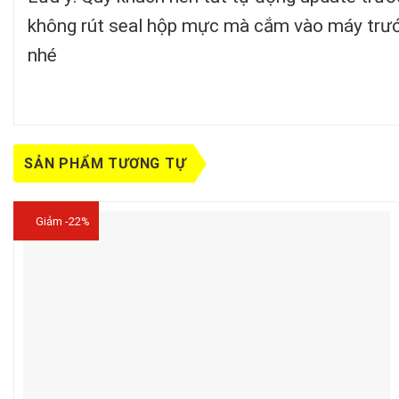
không rút seal hộp mực mà cắm vào máy trước
nhé
SẢN PHẨM TƯƠNG TỰ
Giảm -22%