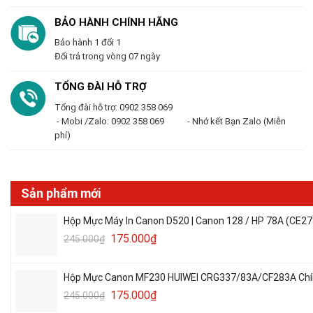
BẢO HÀNH CHÍNH HÃNG
Bảo hành 1 đổi 1
Đổi trả trong vòng 07 ngày
TỔNG ĐÀI HỖ TRỢ
Tổng đài hỗ trợ: 0902 358 069
- Mobi /Zalo: 0902 358 069 - Nhớ kết Bạn Zalo (Miễn
phí)
Sản phẩm mới
Hộp Mực Máy In Canon D520 | Canon 128 / HP 78A (CE27
175.000
₫
245.000
₫
Hộp Mực Canon MF230 HUIWEI CRG337/83A/CF283A Chín
175.000
₫
245.000
₫