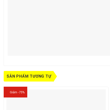
SẢN PHẨM TƯƠNG TỰ
Giảm -75%