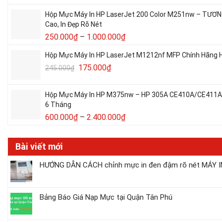
Hộp Mực Máy In HP LaserJet 200 Color M251nw – TƯƠ
Cao, In Đẹp Rõ Nét
250.000
₫
–
1.000.000
₫
Hộp Mực Máy In HP LaserJet M1212nf MFP Chính Hãng H
175.000
₫
245.000
₫
Hộp Mực Máy In HP M375nw – HP 305A CE410A/CE411A/C
6 Tháng
600.000
₫
–
2.400.000
₫
Bài viết mới
HƯỚNG DẪN CÁCH chỉnh mực in đen đậm rõ nét MÁY IN
Bảng Báo Giá Nạp Mực tại Quận Tân Phú