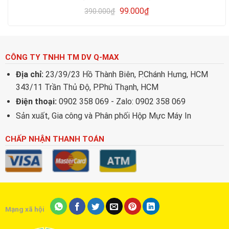
99.000
₫
390.000
₫
CÔNG TY TNHH TM DV Q-MAX
Địa chỉ:
23/39/23 Hồ Thành Biên, P.Chánh Hưng, HCM
343/11 Trần Thủ Độ, P.Phú Thạnh, HCM
Điện thoại:
0902 358 069 - Zalo: 0902 358 069
Sản xuất, Gia công và Phân phối Hộp Mực Máy In
CHẤP NHẬN THANH TOÁN
Mạng xã hội