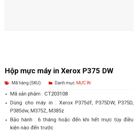
Hộp mực máy in Xerox P375 DW
Mã hàng (SKU):
Danh mục:
MỰC IN
Mã sản phảm :
CT203108
Dùng cho máy in : Xerox P375df, P375DW, P375D,
P385dw, M375Z, M385z
Bảo hành : 6 tháng hoặc đến khi hết mực tùy điều
kiện nào đến trước