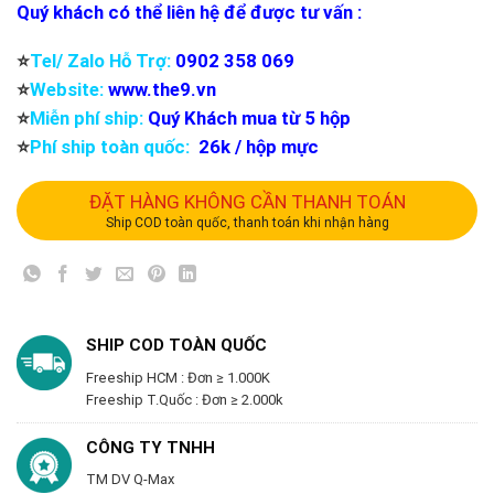
Quý khách có thể liên hệ để được tư vấn :
⭐️
Tel/ Zalo Hỗ Trợ:
0902 358 069
⭐️
Website:
www.the9.vn
⭐️
Miễn phí ship:
Quý Khách mua từ 5 hộp
⭐️
Phí ship toàn quốc:
26k / hộp mực
ĐẶT HÀNG KHÔNG CẦN THANH TOÁN
Ship COD toàn quốc, thanh toán khi nhận hàng
SHIP COD TOÀN QUỐC
Freeship HCM : Đơn ≥ 1.000K
Freeship T.Quốc : Đơn ≥ 2.000k
CÔNG TY TNHH
TM DV Q-Max