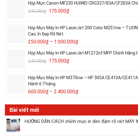
Hộp Mực Canon MF230 HUIWEI CRG337/83A/CF283A Chín
175.000
₫
245.000
₫
Hộp Mực Máy In HP LaserJet 200 Color M251nw – TƯƠ
Cao, In Đẹp Rõ Nét
250.000
₫
–
1.000.000
₫
Hộp Mực Máy In HP LaserJet M1212nf MFP Chính Hãng H
175.000
₫
245.000
₫
Hộp Mực Máy In HP M375nw – HP 305A CE410A/CE411A/C
Hành 6 Tháng
600.000
₫
–
2.400.000
₫
Bài viết mới
HƯỚNG DẪN CÁCH chỉnh mực in đen đậm rõ nét MÁY IN