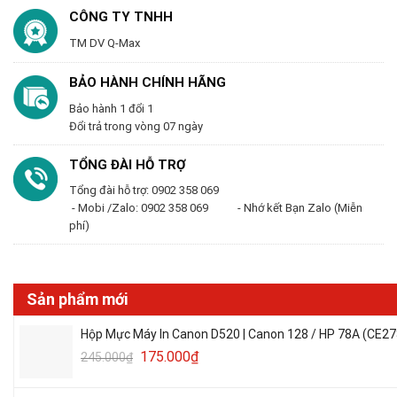
CÔNG TY TNHH
TM DV Q-Max
BẢO HÀNH CHÍNH HÃNG
Bảo hành 1 đổi 1
Đổi trả trong vòng 07 ngày
TỔNG ĐÀI HỖ TRỢ
Tổng đài hỗ trợ: 0902 358 069
- Mobi /Zalo: 0902 358 069 - Nhớ kết Bạn Zalo (Miễn
phí)
Sản phẩm mới
Hộp Mực Máy In Canon D520 | Canon 128 / HP 78A (CE27
175.000
₫
245.000
₫