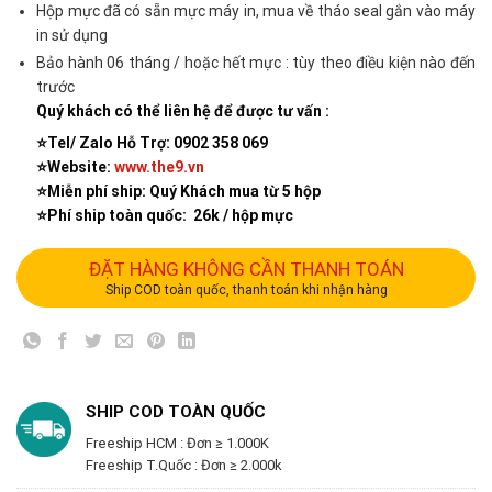
Hộp mực đã có sẵn mực máy in, mua về tháo seal gắn vào máy
in sử dụng
Bảo hành 06 tháng / hoặc hết mực : tùy theo điều kiện nào đến
trước
Quý khách có thể liên hệ để được tư vấn :
⭐️Tel/ Zalo Hỗ Trợ: 0902 358 069
⭐️Website:
www.the9.vn
⭐️Miễn phí ship: Quý Khách mua từ 5 hộp
⭐️Phí ship toàn quốc: 26k / hộp mực
ĐẶT HÀNG KHÔNG CẦN THANH TOÁN
Ship COD toàn quốc, thanh toán khi nhận hàng
SHIP COD TOÀN QUỐC
Freeship HCM : Đơn ≥ 1.000K
Freeship T.Quốc : Đơn ≥ 2.000k