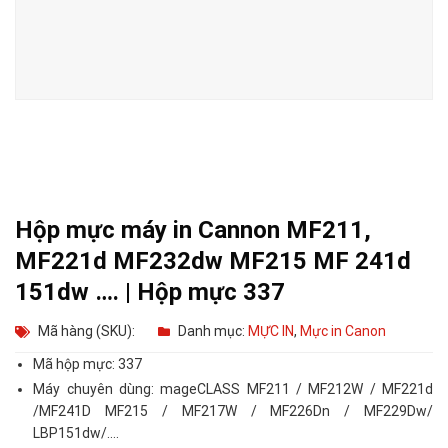
Hộp mực máy in Cannon MF211,
MF221d MF232dw MF215 MF 241d
151dw …. | Hộp mực 337
Mã hàng (SKU):
Danh mục:
MỰC IN
,
Mực in Canon
Mã hộp mực: 337
Máy chuyên dùng: mageCLASS MF211 / MF212W / MF221d
/MF241D MF215 / MF217W / MF226Dn / MF229Dw/
LBP151dw/….