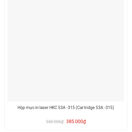
Hộp mực in laser HKC 53A -315 (Cartridge 53A -315)
385.000
₫
550.000
₫