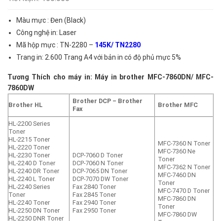
Màu mực : Đen (Black)
Công nghệ in: Laser
Mã hộp mực : TN-2280 –
145K/ TN2280
Trang in: 2.600 Trang A4 với bản in có độ phủ mực 5%
Tương Thích cho máy in: Máy in brother MFC-7860DN/ MFC-
7860DW
Brother DCP –
Brother
Brother HL
Brother MFC
Fax
HL-2200 Series
Toner
HL-2215 Toner
MFC-7360 N Toner
HL-2220 Toner
MFC-7360 Ne
HL-2230 Toner
DCP-7060 D Toner
Toner
HL-2240 D Toner
DCP-7060 N Toner
MFC-7362 N Toner
HL-2240 DR Toner
DCP-7065 DN Toner
MFC-7460 DN
HL-2240 L Toner
DCP-7070 DW Toner
Toner
HL-2240 Series
Fax 2840 Toner
MFC-7470 D Toner
Toner
Fax 2845 Toner
MFC-7860 DN
HL-2240 Toner
Fax 2940 Toner
Toner
HL-2250 DN Toner
Fax 2950 Toner
MFC-7860 DW
HL-2250 DNR Toner