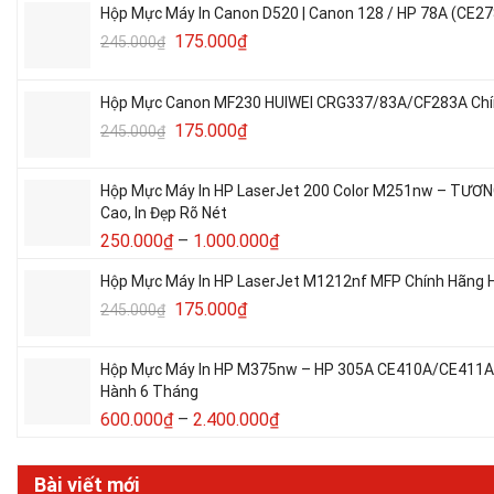
Hộp Mực Máy In Canon D520 | Canon 128 / HP 78A (CE27
175.000
₫
245.000
₫
Hộp Mực Canon MF230 HUIWEI CRG337/83A/CF283A Chín
175.000
₫
245.000
₫
Hộp Mực Máy In HP LaserJet 200 Color M251nw – TƯƠ
Cao, In Đẹp Rõ Nét
250.000
₫
–
1.000.000
₫
Hộp Mực Máy In HP LaserJet M1212nf MFP Chính Hãng H
175.000
₫
245.000
₫
Hộp Mực Máy In HP M375nw – HP 305A CE410A/CE411A/C
Hành 6 Tháng
600.000
₫
–
2.400.000
₫
Bài viết mới