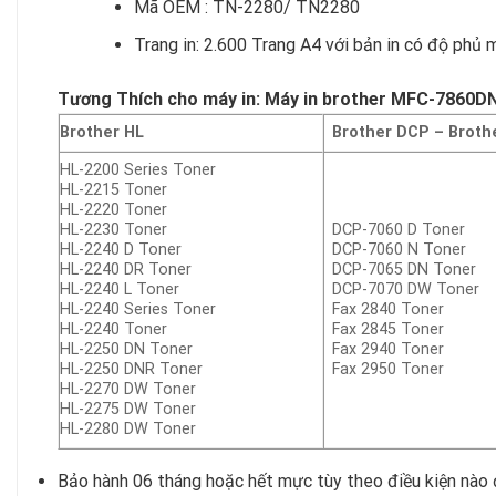
Mã OEM : TN-2280/ TN2280
Trang in: 2.600 Trang A4 với bản in có độ phủ
Tương Thích cho máy in: Máy in brother MFC-7860
Brother HL
Brother DCP –
Broth
HL-2200 Series Toner
HL-2215 Toner
HL-2220 Toner
HL-2230 Toner
DCP-7060 D Toner
HL-2240 D Toner
DCP-7060 N Toner
HL-2240 DR Toner
DCP-7065 DN Toner
HL-2240 L Toner
DCP-7070 DW Toner
HL-2240 Series Toner
Fax 2840 Toner
HL-2240 Toner
Fax 2845 Toner
HL-2250 DN Toner
Fax 2940 Toner
HL-2250 DNR Toner
Fax 2950 Toner
HL-2270 DW Toner
HL-2275 DW Toner
HL-2280 DW Toner
Bảo hành 06 tháng hoặc hết mực tùy theo điều kiện nào 