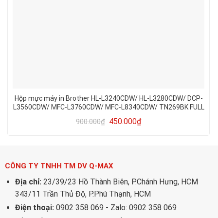
Hộp mực máy in Brother HL-L3240CDW/ HL-L3280CDW/ DCP-
L3560CDW/ MFC-L3760CDW/ MFC-L8340CDW/ TN269BK FULL
CHÍP
450.000
₫
900.000
₫
CÔNG TY TNHH TM DV Q-MAX
Địa chỉ:
23/39/23 Hồ Thành Biên, P.Chánh Hưng, HCM
343/11 Trần Thủ Độ, P.Phú Thạnh, HCM
Điện thoại:
0902 358 069 - Zalo: 0902 358 069