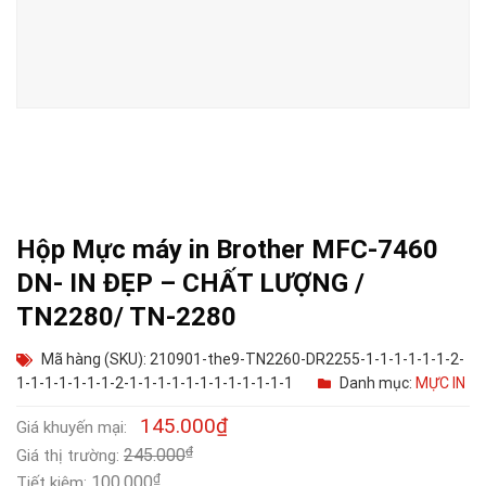
Hộp Mực máy in Brother MFC-7460
DN- IN ĐẸP – CHẤT LƯỢNG /
TN2280/ TN-2280
Mã hàng (SKU): 210901-the9-TN2260-DR2255-1-1-1-1-1-1-2-
1-1-1-1-1-1-1-2-1-1-1-1-1-1-1-1-1-1-1-1
Danh mục:
MỰC IN
145.000
₫
Giá khuyến mại:
₫
245.000
Giá thị trường:
₫
100.000
Tiết kiệm: