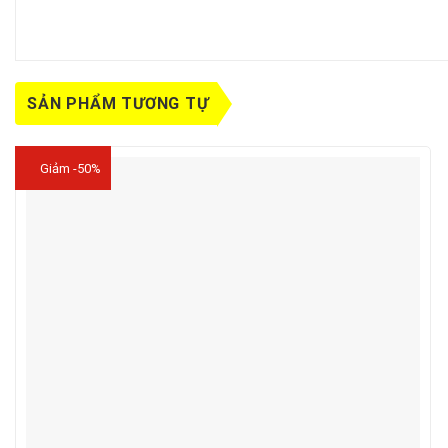
SẢN PHẨM TƯƠNG TỰ
Giảm -50%