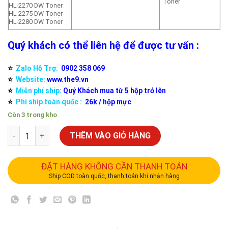
Toner
HL-2270 DW Toner
HL-2275 DW Toner
HL-2280 DW Toner
Quý khách có thể liên hệ để được tư vấn :
⭐️
Zalo Hỗ Trợ:
0902 358 069
⭐️
Website:
www.the9.vn
⭐️
Miễn phí ship:
Quý Khách mua từ 5 hộp trở lên
⭐️
Phí ship toàn quốc :
26k / hộp mực
Còn 3 trong kho
THÊM VÀO GIỎ HÀNG
ĐẶT HÀNG KHÔNG CẦN THANH TOÁN
Ship COD toàn quốc, thanh toán khi nhận hàng