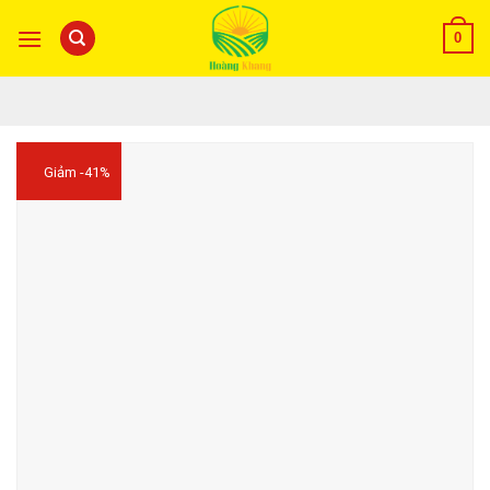
0
Giảm -41%