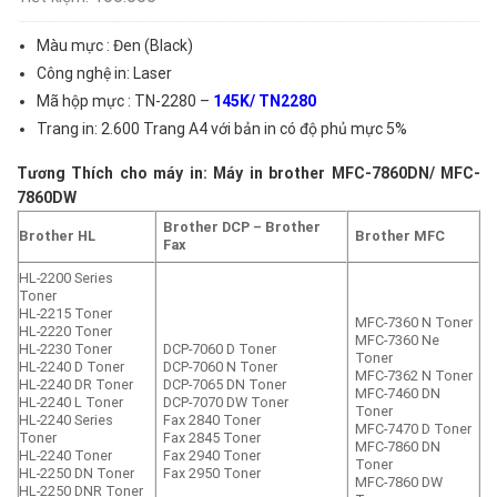
Màu mực : Đen (Black)
Công nghệ in: Laser
Mã hộp mực : TN-2280 –
145K/ TN2280
Trang in: 2.600 Trang A4 với bản in có độ phủ mực 5%
Tương Thích cho máy in: Máy in brother MFC-7860DN/ MFC-
7860DW
Brother DCP –
Brother
Brother HL
Brother MFC
Fax
HL-2200 Series
Toner
HL-2215 Toner
MFC-7360 N Toner
HL-2220 Toner
MFC-7360 Ne
HL-2230 Toner
DCP-7060 D Toner
Toner
HL-2240 D Toner
DCP-7060 N Toner
MFC-7362 N Toner
HL-2240 DR Toner
DCP-7065 DN Toner
MFC-7460 DN
HL-2240 L Toner
DCP-7070 DW Toner
Toner
HL-2240 Series
Fax 2840 Toner
MFC-7470 D Toner
Toner
Fax 2845 Toner
MFC-7860 DN
HL-2240 Toner
Fax 2940 Toner
Toner
HL-2250 DN Toner
Fax 2950 Toner
MFC-7860 DW
HL-2250 DNR Toner