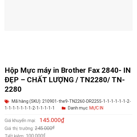
Hộp Mực máy in Brother Fax 2840- IN
ĐẸP – CHẤT LƯỢNG / TN2280/ TN-
2280
Mã hàng (SKU): 210901-the9-TN2260-DR2255-1-1-1-1-1-1-2-
1-1-1-1-1-1-1-2-1-1-1-1-1
Danh mục:
MỰC IN
145.000
₫
Giá khuyến mại:
₫
245.000
Giá thị trường:
₫
100.000
Tiết kiệm: