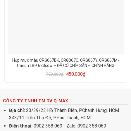
Hộp mực màu CRG067BK, CRG067C, CRG067Y, CRG067M-
Canon LBP 633cdw – ĐÃ CÓ CHÍP SẴN – CHÍNH HÃNG
PROSPECT- CHẤT LƯỢNG – IN ĐẸP
450.000
₫
750.000
₫
CÔNG TY TNHH TM DV Q-MAX
Địa chỉ:
23/39/23 Hồ Thành Biên, P.Chánh Hưng, HCM
343/11 Trần Thủ Độ, P.Phú Thạnh, HCM
Điện thoại:
0902 358 069 - Zalo: 0902 358 069