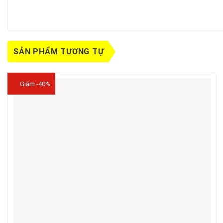
SẢN PHẨM TƯƠNG TỰ
Giảm -40%