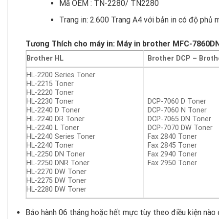
Mã OEM : TN-2280/ TN2280
Trang in: 2.600 Trang A4 với bản in có độ phủ
Tương Thích cho máy in: Máy in brother MFC-7860
Brother HL
Brother DCP –
Broth
HL-2200 Series Toner
HL-2215 Toner
HL-2220 Toner
HL-2230 Toner
DCP-7060 D Toner
HL-2240 D Toner
DCP-7060 N Toner
HL-2240 DR Toner
DCP-7065 DN Toner
HL-2240 L Toner
DCP-7070 DW Toner
HL-2240 Series Toner
Fax 2840 Toner
HL-2240 Toner
Fax 2845 Toner
HL-2250 DN Toner
Fax 2940 Toner
HL-2250 DNR Toner
Fax 2950 Toner
HL-2270 DW Toner
HL-2275 DW Toner
HL-2280 DW Toner
Bảo hành 06 tháng hoặc hết mực tùy theo điều kiện nào 