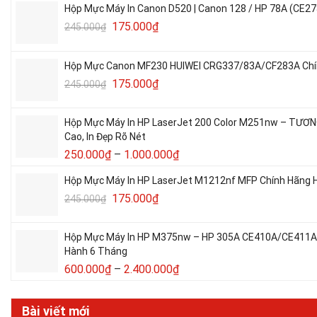
Hộp Mực Máy In Canon D520 | Canon 128 / HP 78A (CE27
175.000
₫
245.000
₫
Hộp Mực Canon MF230 HUIWEI CRG337/83A/CF283A Chín
175.000
₫
245.000
₫
Hộp Mực Máy In HP LaserJet 200 Color M251nw – TƯƠ
Cao, In Đẹp Rõ Nét
250.000
₫
–
1.000.000
₫
Hộp Mực Máy In HP LaserJet M1212nf MFP Chính Hãng H
175.000
₫
245.000
₫
Hộp Mực Máy In HP M375nw – HP 305A CE410A/CE411A/C
Hành 6 Tháng
600.000
₫
–
2.400.000
₫
Bài viết mới