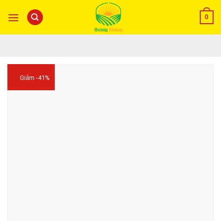
0
Giảm -41%