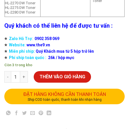
Toner
HL-2270 DW Toner
HL-2275 DW Toner
HL-2280 DW Toner
Quý khách có thể liên hệ để được tư vấn :
⭐️
Zalo Hỗ Trợ:
0902 358 069
⭐️
Website:
www.the9.vn
⭐️
Miễn phí ship:
Quý Khách mua từ 5 hộp trở lên
⭐️
Phí ship toàn quốc :
26k / hộp mực
Còn 3 trong kho
THÊM VÀO GIỎ HÀNG
ĐẶT HÀNG KHÔNG CẦN THANH TOÁN
Ship COD toàn quốc, thanh toán khi nhận hàng