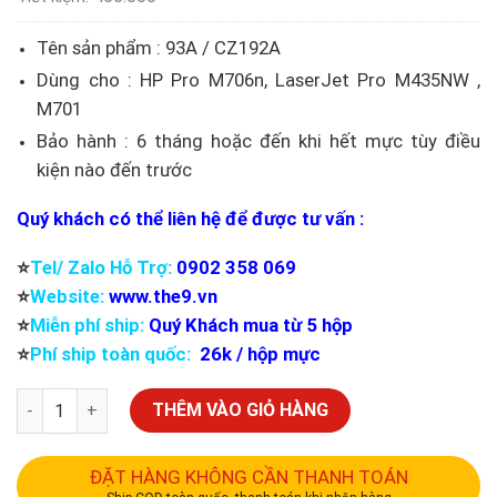
Tên sản phẩm : 93A / CZ192A
Dùng cho : HP Pro M706n, LaserJet Pro M435NW ,
M701
Bảo hành : 6 tháng hoặc đến khi hết mực tùy điều
kiện nào đến trước
Quý khách có thể liên hệ để được tư vấn :
⭐️
Tel/ Zalo Hỗ Trợ:
0902 358 069
⭐️
Website:
www.the9.vn
⭐️
Miễn phí ship:
Quý Khách mua từ 5 hộp
⭐️
Phí ship toàn quốc:
26k / hộp mực
THÊM VÀO GIỎ HÀNG
ĐẶT HÀNG KHÔNG CẦN THANH TOÁN