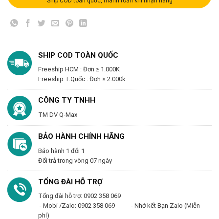
Ship COD toàn quốc, thanh toán khi nhận hàng
SHIP COD TOÀN QUỐC
Freeship HCM : Đơn ≥ 1.000K
Freeship T.Quốc : Đơn ≥ 2.000k
CÔNG TY TNHH
TM DV Q-Max
BẢO HÀNH CHÍNH HÃNG
Bảo hành 1 đổi 1
Đổi trả trong vòng 07 ngày
TỔNG ĐÀI HỖ TRỢ
Tổng đài hỗ trợ: 0902 358 069
- Mobi /Zalo: 0902 358 069 - Nhớ kết Bạn Zalo (Miễn
phí)