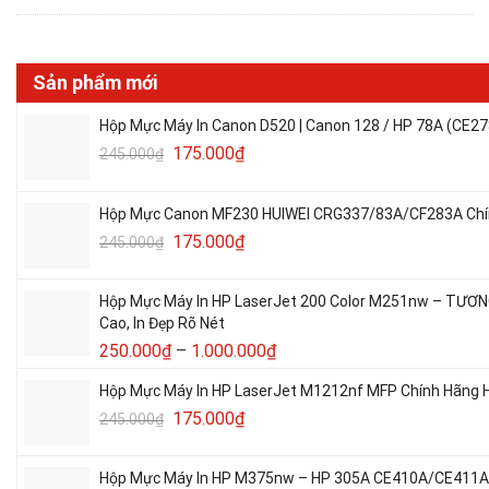
Sản phẩm mới
Hộp Mực Máy In Canon D520 | Canon 128 / HP 78A (CE27
175.000
₫
245.000
₫
Hộp Mực Canon MF230 HUIWEI CRG337/83A/CF283A Chín
175.000
₫
245.000
₫
Hộp Mực Máy In HP LaserJet 200 Color M251nw – TƯƠ
Cao, In Đẹp Rõ Nét
250.000
₫
–
1.000.000
₫
Hộp Mực Máy In HP LaserJet M1212nf MFP Chính Hãng H
175.000
₫
245.000
₫
Hộp Mực Máy In HP M375nw – HP 305A CE410A/CE411A/C