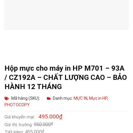
Hộp mực cho máy in HP M701 – 93A
/ CZ192A – CHẤT LƯỢNG CAO – BẢO
HÀNH 12 THÁNG
Mã hàng (SKU):
Danh mục:
MỰC IN
,
Mực in HP
,
PHOTOCOPY
495.000
₫
Giá khuyến mại:
₫
950.000
Giá thị trường:
₫
455.000
Tiết kiệm: