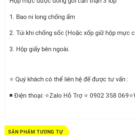
Hộp mực được đóng gói cẩn thận 3 lớp
1. Bao ni long chống ẩm
2. Túi khi chống sốc (Hoặc xốp giữ hộp mực 
3. Hộp giấy bên ngoài.
⭐️ Quý khách có thể liên hệ để được tư vấn :
◾️ Điện thoại: ⭐️Zalo Hỗ Trợ ⭐️ 0902 358 069
SẢN PHẨM TƯƠNG TỰ