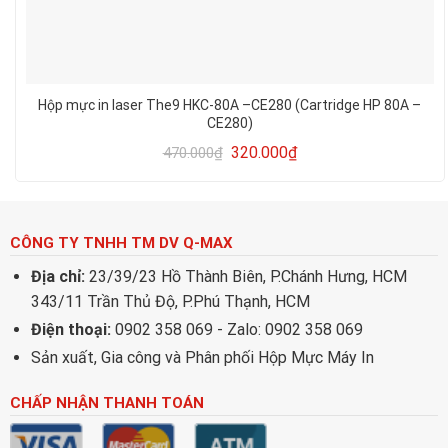
Hộp mực in laser The9 HKC-80A –CE280 (Cartridge HP 80A –
CE280)
320.000
₫
470.000
₫
CÔNG TY TNHH TM DV Q-MAX
Địa chỉ:
23/39/23 Hồ Thành Biên, P.Chánh Hưng, HCM
343/11 Trần Thủ Độ, P.Phú Thạnh, HCM
Điện thoại:
0902 358 069 - Zalo: 0902 358 069
Sản xuất, Gia công và Phân phối Hộp Mực Máy In
CHẤP NHẬN THANH TOÁN