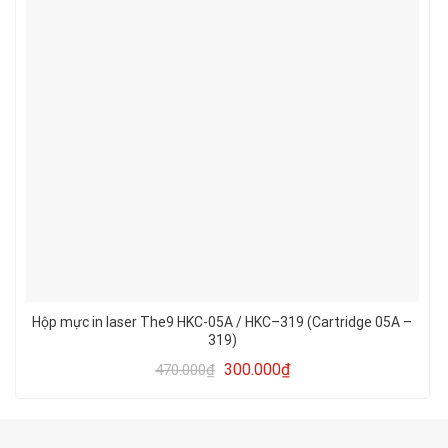
Hộp mực in laser The9 HKC-05A / HKC–319 (Cartridge 05A –
319)
300.000
₫
470.000
₫