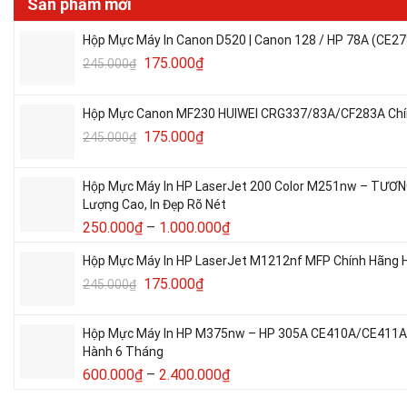
Sản phẩm mới
Hộp Mực Máy In Canon D520 | Canon 128 / HP 78A (CE27
175.000
₫
245.000
₫
Hộp Mực Canon MF230 HUIWEI CRG337/83A/CF283A Chín
175.000
₫
245.000
₫
Hộp Mực Máy In HP LaserJet 200 Color M251nw – TƯƠ
Lượng Cao, In Đẹp Rõ Nét
250.000
₫
–
1.000.000
₫
Hộp Mực Máy In HP LaserJet M1212nf MFP Chính Hãng H
175.000
₫
245.000
₫
Hộp Mực Máy In HP M375nw – HP 305A CE410A/CE411A/C
Hành 6 Tháng
600.000
₫
–
2.400.000
₫