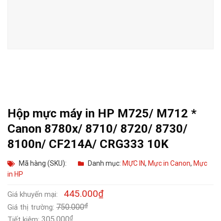
Hộp mực máy in HP M725/ M712 *
Canon 8780x/ 8710/ 8720/ 8730/
8100n/ CF214A/ CRG333 10K
Mã hàng (SKU):
Danh mục:
MỰC IN
,
Mực in Canon
,
Mực
in HP
445.000
₫
Giá khuyến mại:
₫
750.000
Giá thị trường:
₫
305.000
Tiết kiệm: