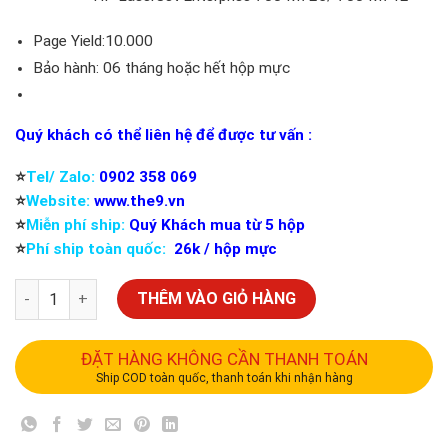
Page Yield:10.000
Bảo hành: 06 tháng hoặc hết hộp mực
Quý khách có thể liên hệ để được tư vấn :
⭐️
Tel/ Zalo:
0902 358 069
⭐️
Website:
www.the9.vn
⭐️
Miễn phí ship:
Quý Khách mua từ 5 hộp
⭐️
Phí ship toàn quốc:
26k / hộp mực
THÊM VÀO GIỎ HÀNG
ĐẶT HÀNG KHÔNG CẦN THANH TOÁN
Ship COD toàn quốc, thanh toán khi nhận hàng