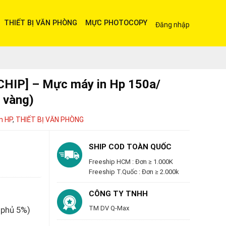
THIẾT BỊ VĂN PHÒNG
MỰC PHOTOCOPY
Đăng nhập
HIP] – Mực máy in Hp 150a/
 vàng)
n HP
,
THIẾT BỊ VĂN PHÒNG
SHIP COD TOÀN QUỐC
Freeship HCM : Đơn ≥ 1.000K
Freeship T.Quốc : Đơn ≥ 2.000k
CÔNG TY TNHH
TM DV Q-Max
 phủ 5%)