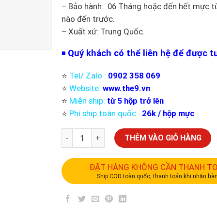
– Bảo hành: 06 Tháng hoặc đến hết mực tù
nào đến trước.
– Xuất xứ: Trung Quốc.
Quý khách có thể liên hệ để được tư
◾️
⭐️
Tel/ Zalo :
0902 358 069
⭐️
Website:
www.the9.vn
⭐️
Miễn ship:
từ 5 hộp trở lên
⭐️
Phí ship toàn quốc :
26k / hộp mực
THÊM VÀO GIỎ HÀNG
ĐẶT HÀNG KHÔNG CẦN THANH T
Ship COD toàn quốc, thanh toán khi nhận hà