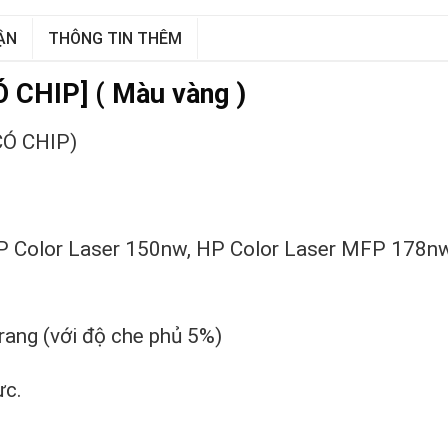
ẬN
THÔNG TIN THÊM
CHIP] ( Màu vàng )
CÓ CHIP)
P Color Laser 150nw, HP Color Laser MFP 178nw
rang (với độ che phủ 5%)
ực.