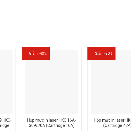
Giảm -40%
Giảm -30%
9 HKC-
Hộp mực in laser HKC 16A-
Hộp mực in laser H
ridge
309/70A (Cartridge 16A)
(Cartridge 42A