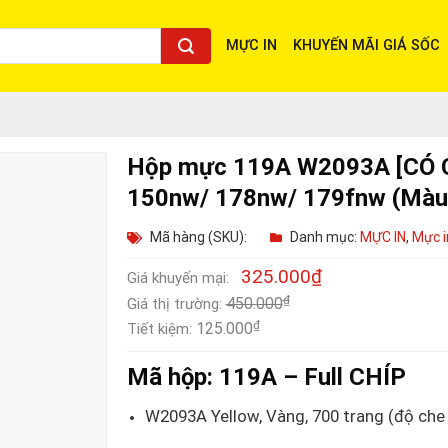
MỰC IN
KHUYẾN MÃI GIÁ SỐC
Hộp mực 119A W2093A [CÓ C
150nw/ 178nw/ 179fnw (Màu
Mã hàng (SKU):
Danh mục:
MỰC IN
,
Mực i
325.000
₫
Giá khuyến mại:
₫
450.000
Giá thị trường:
₫
125.000
Tiết kiệm:
Mã hộp:
119A
– Full CHÍP
W2093A Yellow, Vàng, 700 trang (độ che