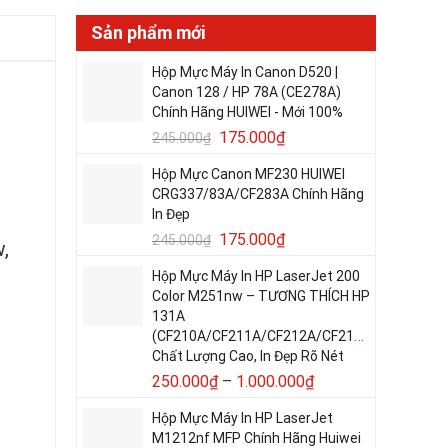
Sản phẩm mới
Hộp Mực Máy In Canon D520 |
Canon 128 / HP 78A (CE278A)
Chính Hãng HUIWEI - Mới 100%
175.000
₫
245.000
₫
Hộp Mực Canon MF230 HUIWEI
CRG337/83A/CF283A Chính Hãng
In Đẹp
175.000
₫
245.000
₫
,
Hộp Mực Máy In HP LaserJet 200
Color M251nw – TƯƠNG THÍCH HP
131A
(CF210A/CF211A/CF212A/CF213A)
Chất Lượng Cao, In Đẹp Rõ Nét
250.000
₫
–
1.000.000
₫
Hộp Mực Máy In HP LaserJet
M1212nf MFP Chính Hãng Huiwei