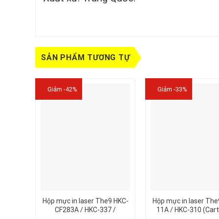
SẢN PHẨM TƯƠNG TỰ
Giảm -42%
Giảm -33%
Hộp mực in laser The9 HKC-
Hộp mực in laser The
CF283A / HKC-337 /
11A / HKC-310 (Cart
Cartridge CF283A- 337
11A-310)