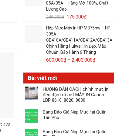
85A/35A – Hàng Mới 100%, Chất
Lượng Cao
175.000
₫
245.000
₫
Hộp Mực Máy In HP M375nw – HP
305A
CE410A/CE411A/CE412A/CE413A
Chính Hãng Huiwei | In Đẹp, Màu
Chuẩn, Bảo Hành 6 Tháng
Giảm -26%
600.000
₫
–
2.400.000
₫
Bài viết mới
HƯỚNG DẪN CÁCH chỉnh mực in
đen đậm rõ nét MÁY IN Canon
LBP 8610, 8620, 8630
Bảng Báo Giá Nạp Mực tại Quận
Tân Phú
KC 42A
Hộp mực in laser The9 HKC-
Hộp Mực in laser H
)
36A / HKC-313 (Cartridge
1111 (Cartridge TN
Bảng Báo Giá Nạp Mực tại Quận
36A – 313)
dùng cho Máy in Brot