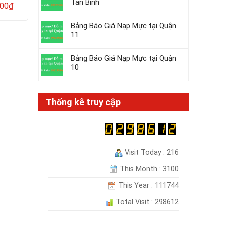
Tân Bình
000
₫
320.000
₫
430.000
₫
1111, DCP1511,MF
Bảng Báo Giá Nạp Mực tại Quận
11
Bảng Báo Giá Nạp Mực tại Quận
10
Thống kê truy cập
Visit Today : 216
This Month : 3100
This Year : 111744
Total Visit : 298612