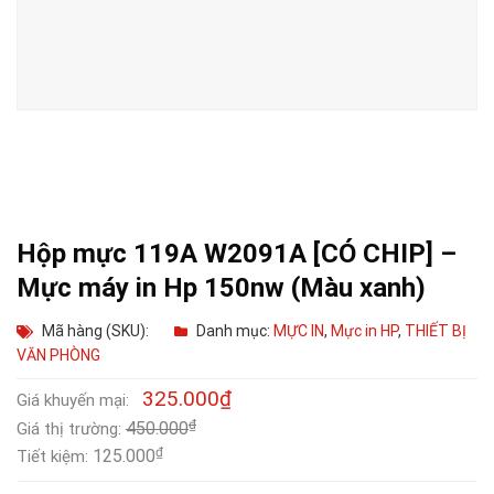
Hộp mực 119A W2091A [CÓ CHIP] –
Mực máy in Hp 150nw (Màu xanh)
Mã hàng (SKU):
Danh mục:
MỰC IN
,
Mực in HP
,
THIẾT BỊ
VĂN PHÒNG
325.000
₫
Giá khuyến mại:
₫
450.000
Giá thị trường:
₫
125.000
Tiết kiệm: