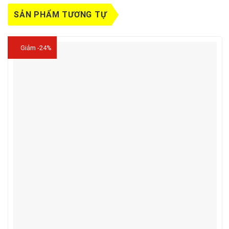
SẢN PHẨM TƯƠNG TỰ
Giảm -24%