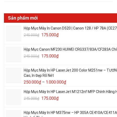
Sản phẩm mới
Hộp Mực Máy In Canon D520 | Canon 128 / HP 78A (CE27
175.000
₫
245.000
₫
Hộp Mực Canon MF230 HUIWEI CRG337/83A/CF283A Chín
175.000
₫
245.000
₫
Hộp Mực Máy In HP LaserJet 200 Color M251nw – TƯƠ
Cao, In Đẹp Rõ Nét
250.000
₫
–
1.000.000
₫
Hộp Mực Máy In HP LaserJet M1212nf MFP Chính Hãng H
175.000
₫
245.000
₫
Hộp Mực Máy In HP M375nw – HP 305A CE410A/CE411A/C