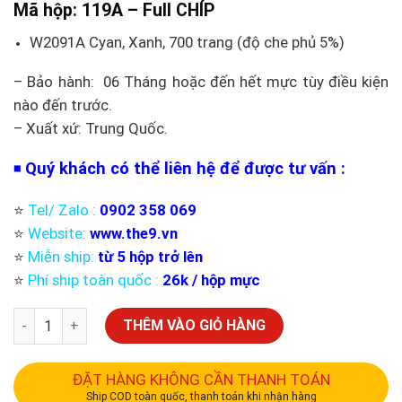
Mã hộp:
119A
– Full CHÍP
W2091A Cyan, Xanh, 700 trang (độ che phủ 5%)
– Bảo hành: 06 Tháng hoặc đến hết mực tùy điều kiện
nào đến trước.
– Xuất xứ: Trung Quốc.
Quý khách có thể liên hệ để được tư vấn :
◾️
⭐️
Tel/ Zalo :
0902 358 069
⭐️
Website:
www.the9.vn
⭐️
Miễn ship:
từ 5 hộp trở lên
⭐️
Phí ship toàn quốc :
26k / hộp mực
THÊM VÀO GIỎ HÀNG
ĐẶT HÀNG KHÔNG CẦN THANH TOÁN
Ship COD toàn quốc, thanh toán khi nhận hàng