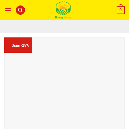
0
Giảm -28%