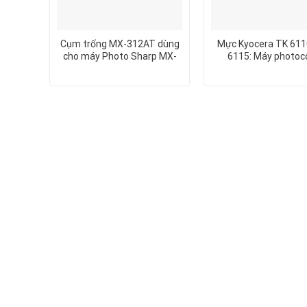
Cụm trống MX-312AT dùng
Mực Kyocera TK 611
cho máy Photo Sharp MX-
6115: Máy photoc
M260N
Kyocera M4125IDN/4