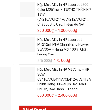
Hộp Mực Máy In HP LaserJet 200
Color M251nw – TƯƠNG THÍCH HP
131A
(CF210A/CF211A/CF212A/CF213A)
Chất Lượng Cao, In Đẹp Rõ Nét
250.000
₫
–
1.000.000
₫
Hộp Mực Máy In HP LaserJet
M1212nf MFP Chính Hãng Huiwei
85A/35A – Hàng Mới 100%, Chất
Lượng Cao
175.000
₫
245.000
₫
Hộp Mực Máy In HP M375nw – HP
305A
CE410A/CE411A/CE412A/CE413A
Chính Hãng Huiwei | In Đẹp, Màu
Chuẩn, Bảo Hành 6 Tháng
600.000
₫
–
2.400.000
₫
Bài viết mới