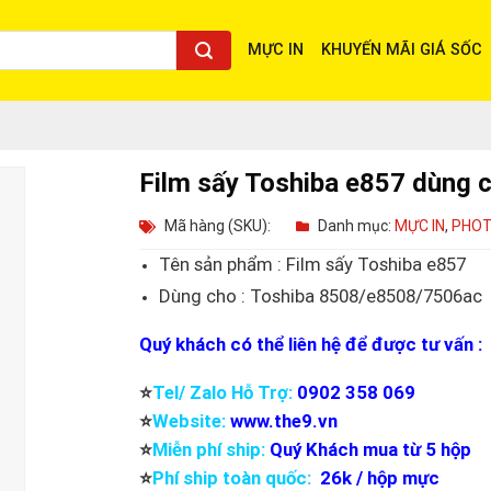
MỰC IN
KHUYẾN MÃI GIÁ SỐC
Film sấy Toshiba e857 dùng 
Mã hàng (SKU):
Danh mục:
MỰC IN
,
PHO
Tên sản phẩm : Film sấy Toshiba e857
Dùng cho : Toshiba 8508/e8508/7506ac
Quý khách có thể liên hệ để được tư vấn :
⭐️
Tel/ Zalo Hỗ Trợ:
0902 358 069
⭐️
Website:
www.the9.vn
⭐️
Miễn phí ship:
Quý Khách mua từ 5 hộp
⭐️
Phí ship toàn quốc:
26k / hộp mực