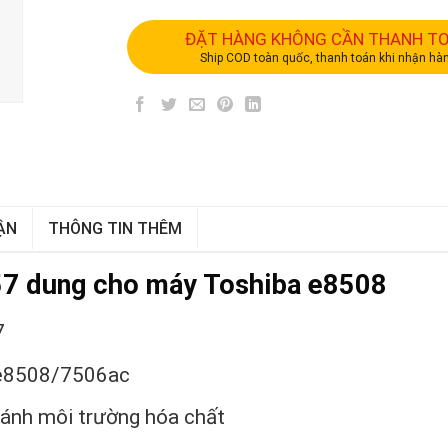
ĐẶT HÀNG KHÔNG CẦN THANH T
Ship COD toàn quốc, thanh toán khi nhận hà
ẬN
THÔNG TIN THÊM
57 dung cho máy Toshiba e8508
7
/e8508/7506ac
ránh môi trường hóa chất