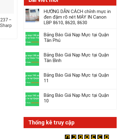
HƯỚNG DẪN CÁCH chỉnh mực in
đen đậm rõ nét MÁY IN Canon
X237 –
Hộp từ Sharp MX560AT –
Mực Kyocera TK316
LBP 8610, 8620, 8630
 Sharp
Cho máy Sharp AR-M460N
máy photocopy Ky
P3055dn
Bảng Báo Giá Nạp Mực tại Quận
Tân Phú
Bảng Báo Giá Nạp Mực tại Quận
Tân Bình
Bảng Báo Giá Nạp Mực tại Quận
11
Bảng Báo Giá Nạp Mực tại Quận
10
Thống kê truy cập