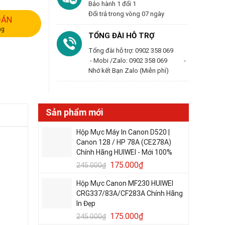
Bảo hành 1 đổi 1
Đổi trả trong vòng 07 ngày
OÁN
ng
TỔNG ĐÀI HỖ TRỢ
Tổng đài hỗ trợ: 0902 358 069
- Mobi /Zalo: 0902 358 069 -
Nhớ kết Bạn Zalo (Miễn phí)
Sản phẩm mới
Hộp Mực Máy In Canon D520 |
Canon 128 / HP 78A (CE278A)
Chính Hãng HUIWEI - Mới 100%
175.000
₫
245.000
₫
Hộp Mực Canon MF230 HUIWEI
CRG337/83A/CF283A Chính Hãng
In Đẹp
175.000
₫
245.000
₫