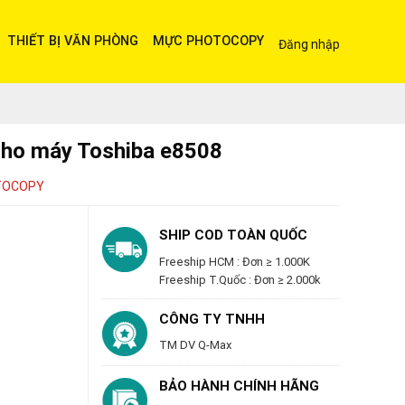
THIẾT BỊ VĂN PHÒNG
MỰC PHOTOCOPY
Đăng nhập
cho máy Toshiba e8508
TOCOPY
SHIP COD TOÀN QUỐC
Freeship HCM : Đơn ≥ 1.000K
Freeship T.Quốc : Đơn ≥ 2.000k
CÔNG TY TNHH
TM DV Q-Max
BẢO HÀNH CHÍNH HÃNG