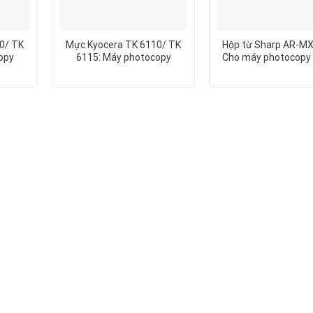
0/ TK
Mực Kyocera TK 6110/ TK
Hộp từ Sharp AR-M
opy
6115: Máy photocopy
Cho máy photocopy
132IDN
Kyocera M4132IDN
AR6020D