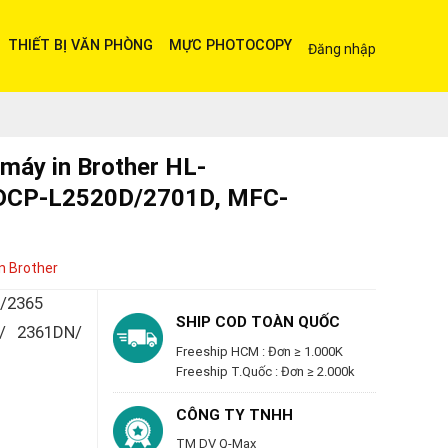
THIẾT BỊ VĂN PHÒNG
MỰC PHOTOCOPY
Đăng nhập
máy in Brother HL-
DCP-L2520D/2701D, MFC-
n Brother
5/2365
SHIP COD TOÀN QUỐC
/ 2361DN/
Freeship HCM : Đơn ≥ 1.000K
Freeship T.Quốc : Đơn ≥ 2.000k
CÔNG TY TNHH
TM DV Q-Max