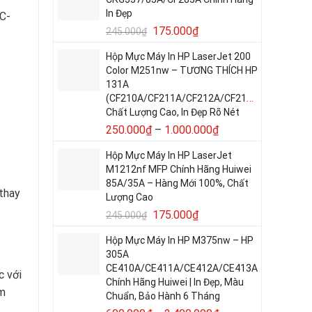
In Đẹp
C-
175.000
₫
245.000
₫
Hộp Mực Máy In HP LaserJet 200
Color M251nw – TƯƠNG THÍCH HP
131A
(CF210A/CF211A/CF212A/CF213A)
Chất Lượng Cao, In Đẹp Rõ Nét
250.000
₫
–
1.000.000
₫
Hộp Mực Máy In HP LaserJet
M1212nf MFP Chính Hãng Huiwei
85A/35A – Hàng Mới 100%, Chất
 thay
Lượng Cao
175.000
₫
245.000
₫
Hộp Mực Máy In HP M375nw – HP
305A
CE410A/CE411A/CE412A/CE413A
c với
Chính Hãng Huiwei | In Đẹp, Màu
um
Chuẩn, Bảo Hành 6 Tháng