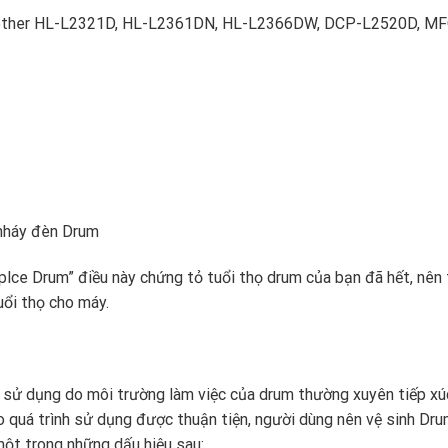
rother HL-L2321D, HL-L2361DN, HL-L2366DW, DCP-L2520D, MF
 nháy đèn Drum
plce Drum” điều này chứng tỏ tuổi thọ drum của bạn đã hết, nên
ổi thọ cho máy.
h sử dụng do môi trường làm việc của drum thường xuyên tiếp xú
 quá trình sử dụng được thuận tiện, người dùng nên vệ sinh Dr
một trong những dấu hiệu sau: