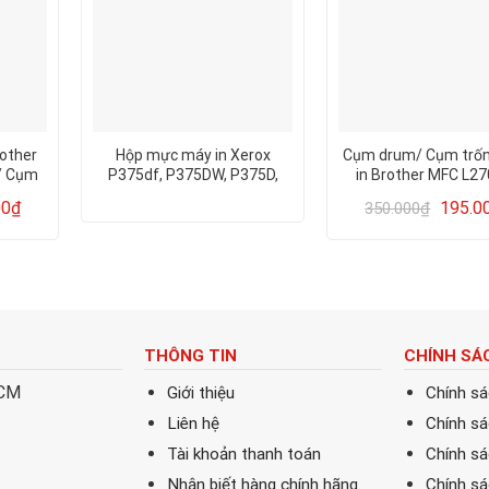
other
Hộp mực máy in Xerox
Cụm drum/ Cụm trố
/ Cụm
P375df, P375DW, P375D,
in Brother MFC L2
P385dw, M375Z, M385z
L2700DN/ L2700DW/ 
00
₫
195.0
350.000
₫
DR2385 – BH 06 thán
chép)
THÔNG TIN
CHÍNH SÁ
HCM
Giới thiệu
Chính s
Liên hệ
Chính s
Tài khoản thanh toán
Chính sá
Nhận biết hàng chính hãng
Chính s