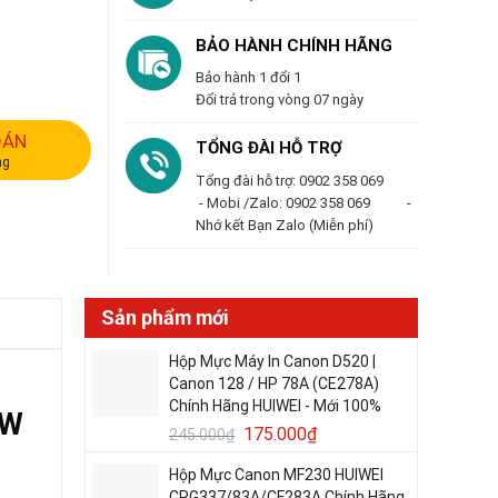
BẢO HÀNH CHÍNH HÃNG
Bảo hành 1 đổi 1
Đổi trả trong vòng 07 ngày
OÁN
TỔNG ĐÀI HỖ TRỢ
ng
Tổng đài hỗ trợ: 0902 358 069
- Mobi /Zalo: 0902 358 069 -
Nhớ kết Bạn Zalo (Miễn phí)
Sản phẩm mới
Hộp Mực Máy In Canon D520 |
Canon 128 / HP 78A (CE278A)
Chính Hãng HUIWEI - Mới 100%
DW
175.000
₫
245.000
₫
Hộp Mực Canon MF230 HUIWEI
CRG337/83A/CF283A Chính Hãng