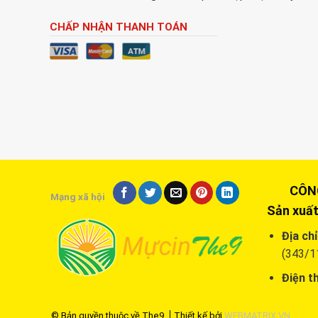
CHẤP NHẬN THANH TOÁN
CÔNG T
Mạng xã hội
Sản xuất
Địa chỉ
(343/1
Điện th
© Bản quyền thuộc về The9
Thiết kế bởi
WEBMATRIX.VN