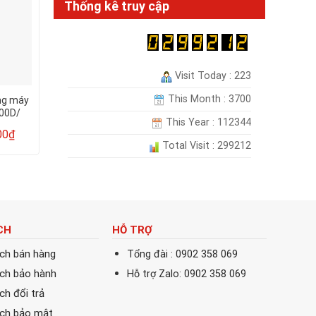
Thống kê truy cập
Visit Today : 223
This Month : 3700
ng máy
Cụm trống/ Cụm drum DR-
Hộp mực laser màu
700D/
B022/ DRB022- Dùng cho
dùng cho máy in Br
This Year : 112344
L2700/
máy Brother DCP-
L3230DN, L3551
00
₫
295.000
₫
250.0
450.000
₫
450.000
₫
g (Sao
B7535DW(12K) mới 100%,
L3750CDW Full hộp (
Total Visit : 299212
CHẤT LƯỢNG IN ĐẸP
)
CH
HỖ TRỢ
ách bán hàng
Tổng đài : 0902 358 069
ách bảo hành
Hỗ trợ Zalo: 0902 358 069
ch đổi trả
ách bảo mật