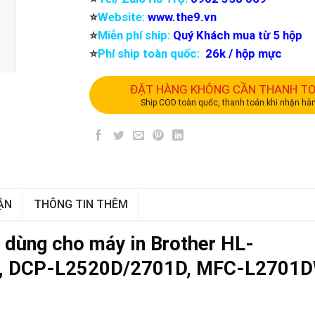
⭐️
Website:
www.the9.vn
⭐️
Miễn phí ship:
Quý Khách mua từ 5 hộp
⭐️
Phí ship toàn quốc:
26k / hộp mực
ĐẶT HÀNG KHÔNG CẦN THANH T
Ship COD toàn quốc, thanh toán khi nhận hà
ẬN
THÔNG TIN THÊM
dùng cho máy in Brother HL-
, DCP-L2520D/2701D, MFC-L2701