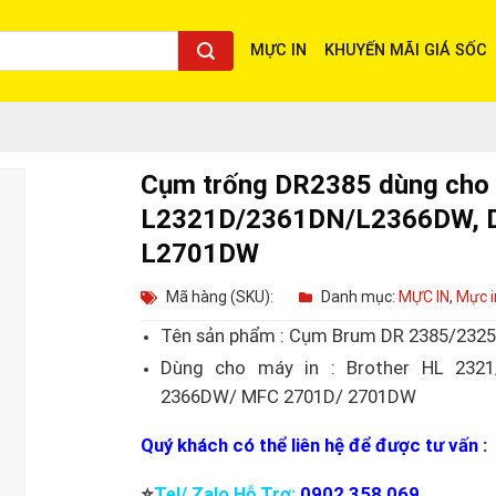
MỰC IN
KHUYẾN MÃI GIÁ SỐC
Cụm trống DR2385 dùng cho 
L2321D/2361DN/L2366DW, 
L2701DW
Mã hàng (SKU):
Danh mục:
MỰC IN
,
Mực i
Tên sản phẩm : Cụm Brum DR 2385/232
Dùng cho máy in : Brother HL 2321
2366DW/ MFC 2701D/ 2701DW
Quý khách có thể liên hệ để được tư vấn :
⭐️
Tel/ Zalo Hỗ Trợ:
0902 358 069