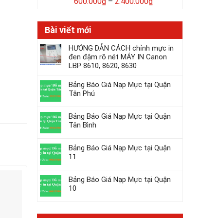
600.000
₫
–
2.400.000
₫
Bài viết mới
HƯỚNG DẪN CÁCH chỉnh mực in
đen đậm rõ nét MÁY IN Canon
LBP 8610, 8620, 8630
Bảng Báo Giá Nạp Mực tại Quận
Tân Phú
Bảng Báo Giá Nạp Mực tại Quận
Tân Bình
Bảng Báo Giá Nạp Mực tại Quận
11
Giảm -34%
Giảm -44%
Bảng Báo Giá Nạp Mực tại Quận
10