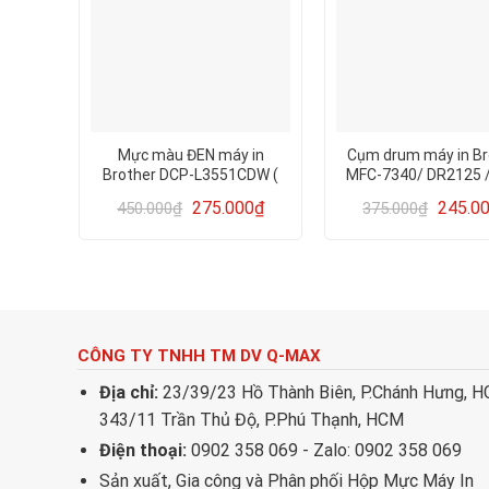
Mực màu ĐEN máy in
Cụm drum máy in Br
Brother DCP-L3551CDW (
MFC-7340/ DR2125 
TN263BK) nhập khẩu mới
trống
275.000
₫
245.0
450.000
₫
375.000
₫
100% hàng nhập khẩu
nguyên hộp CHẤT LƯỢNG IN
ĐẸP GIÁ RẺ
CÔNG TY TNHH TM DV Q-MAX
Địa chỉ:
23/39/23 Hồ Thành Biên, P.Chánh Hưng, 
343/11 Trần Thủ Độ, P.Phú Thạnh, HCM
Điện thoại:
0902 358 069 - Zalo: 0902 358 069
Sản xuất, Gia công và Phân phối Hộp Mực Máy In