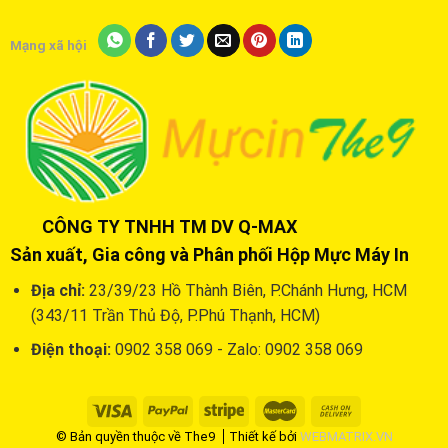
Mạng xã hội
CÔNG TY TNHH TM DV Q-MAX
Sản xuất, Gia công và Phân phối Hộp Mực Máy In
Địa chỉ:
23/39/23 Hồ Thành Biên, P.Chánh Hưng, HCM
(343/11 Trần Thủ Độ, P.Phú Thạnh, HCM)
Điện thoại:
0902 358 069 - Zalo: 0902 358 069
© Bản quyền thuộc về The9
Thiết kế bởi
WEBMATRIX.VN