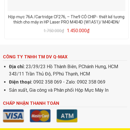
Hộp mực 76A /Cartridge CF276, – The9 CÓ CHIP- thiết kế tương
thích cho máy in HP Laser PRO M404D (W1A51)/ M404DN/
M428FDW/ M428, hàng nhập khẩu mới 100% in đẹp, rõ nét
1.450.000
₫
1.750.000
₫
CÔNG TY TNHH TM DV Q-MAX
Địa chỉ:
23/39/23 Hồ Thành Biên, P.Chánh Hưng, HCM
343/11 Trần Thủ Độ, P.Phú Thạnh, HCM
Điện thoại:
0902 358 069 - Zalo: 0902 358 069
Sản xuất, Gia công và Phân phối Hộp Mực Máy In
CHẤP NHẬN THANH TOÁN