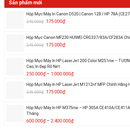
Sản phẩm mới
Hộp Mực Máy In Canon D520 | Canon 128 / HP 78A (CE27
175.000
₫
245.000
₫
Hộp Mực Canon MF230 HUIWEI CRG337/83A/CF283A Chín
175.000
₫
245.000
₫
Hộp Mực Máy In HP LaserJet 200 Color M251nw – TƯƠ
Cao, In Đẹp Rõ Nét
250.000
₫
–
1.000.000
₫
Hộp Mực Máy In HP LaserJet M1212nf MFP Chính Hãng H
175.000
₫
245.000
₫
Hộp Mực Máy In HP M375nw – HP 305A CE410A/CE411A/C
Tháng
600.000
₫
–
2.400.000
₫