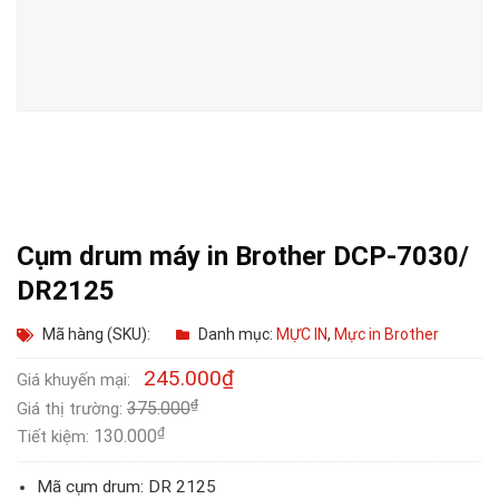
Cụm drum máy in Brother DCP-7030/
DR2125
Mã hàng (SKU):
Danh mục:
MỰC IN
,
Mực in Brother
245.000
₫
Giá khuyến mại:
₫
375.000
Giá thị trường:
₫
130.000
Tiết kiệm:
Mã cụm drum: DR 2125