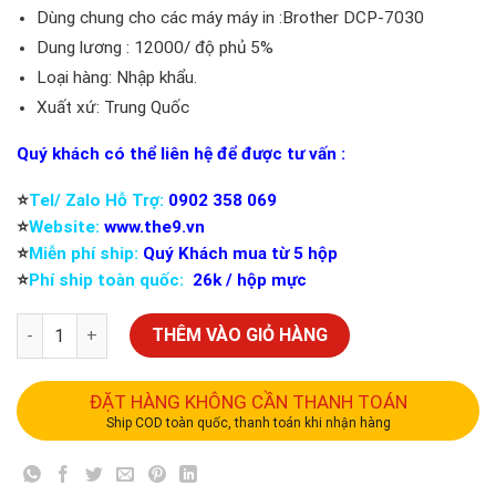
Dùng chung cho các máy máy in :Brother DCP-7030
Dung lương : 12000/ độ phủ 5%
Loại hàng: Nhập khẩu.
Xuất xứ: Trung Quốc
Quý khách có thể liên hệ để được tư vấn :
⭐️
Tel/ Zalo Hỗ Trợ:
0902 358 069
⭐️
Website:
www.the9.vn
⭐️
Miễn phí ship:
Quý Khách mua từ 5 hộp
⭐️
Phí ship toàn quốc:
26k / hộp mực
THÊM VÀO GIỎ HÀNG
ĐẶT HÀNG KHÔNG CẦN THANH TOÁN
Ship COD toàn quốc, thanh toán khi nhận hàng